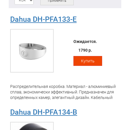
Применить
Dahua DH-PFA133-E
Ожидается.
1790 р.
Купить
Распределительная коробка. Материал - алюминиевый
сплав, экономически эффективный. Предназначен для
определенных камер, элегантный дизайн. Кабельный
ввод внутри коробки. Поддержка нижней и боковой
розетки
Dahua DH-PFA134-B