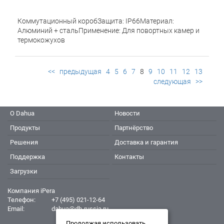
Коммутационный коробЗащита: IP66Материал:
Алюминий + стальПрименение: Для повортных камер и
термокожухов
<<
предыдущая
4
5
6
7
8
9
10
11
12
13
следующая
>>
О Dahua
Новости
Продукты
Партнёрство
Решения
Доставка и гарантия
Поддержка
Контакты
Загрузки
Компания iPera
Телефон:
+7 (495) 021-12-64
Email:
dahua@dh-russia.ru
Продолжая использовать