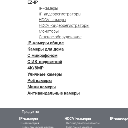
EZ-IP
IP-камеры
IP-видеорегистраторы
HDCVI-камеры
HDCVI-видеорегистраторы
Мониторы
Сетевое оборудование
IP-камеры общие
Камеры для дома
С микрофоном
С ИК-подсветкой
4K/8MP
Уличные камеры
PoE камеры
Мини камеры
Антивандальные камеры
Продукты
IP-камеры
HDCVI-камеры
IP-видеор
Онлайн серия
Цилиндрические камеры
Цилиндрические камеры
Купольные камеры