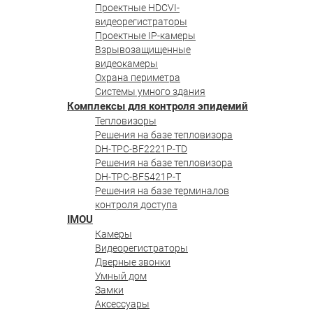
Проектные HDCVI-
видеорегистраторы
Проектные IP-камеры
Взрывозащищенные
видеокамеры
Охрана периметра
Системы умного здания
Комплексы для контроля эпидемий
Тепловизоры
Решения на базе тепловизора
DH-TPC-BF2221P-TD
Решения на базе тепловизора
DH-TPC-BF5421P-T
Решения на базе терминалов
контроля доступа
IMOU
Камеры
Видеорегистраторы
Дверные звонки
Умный дом
Замки
Аксессуары