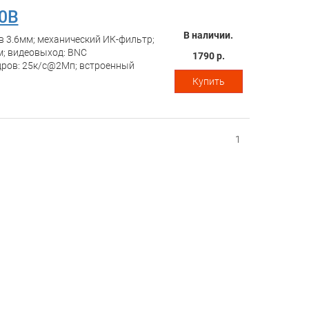
0B
В наличии.
 3.6мм; механический ИК-фильтр;
м; видеовыход: BNC
1790 р.
дров: 25к/c@2Мп; встроенный
Купить
1