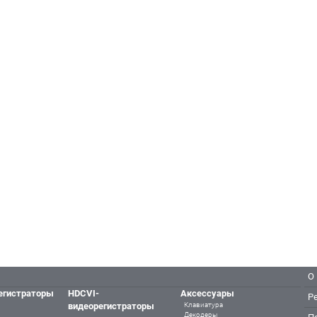
О
егистраторы
HDCVI-
Аксессуары
Р
видеорегистраторы
Клавиатура
Декодеры