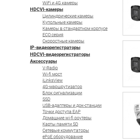
WiFi и 4G камеры
HDCVI-камеры
Цилиндрические камеры
Купольные камеры
Камеры в стандартном корпусе
ECO серия
Скоростные камеры
IP-видеорегистраторы
HDCVI-видеорегистраторы
Аксессуары
V-Radio
Wi-fi мост
iLinksView
4G-маршрутизатор
Блок сигнализации
SSD
USB-адаптеры и док-станции
Точки доступа EAP
Домашние wi-fi роутеры
Карты памяти SD
Сетевые коммутаторы
ePoE оборудование