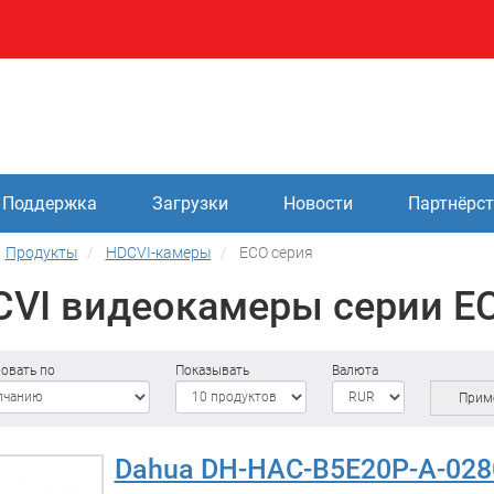
Поддержка
Загрузки
Новости
Партнёрс
Продукты
HDCVI-камеры
ECO серия
VI видеокамеры серии E
овать по
Показывать
Валюта
Прим
Dahua DH-HAC-B5E20P-A-028