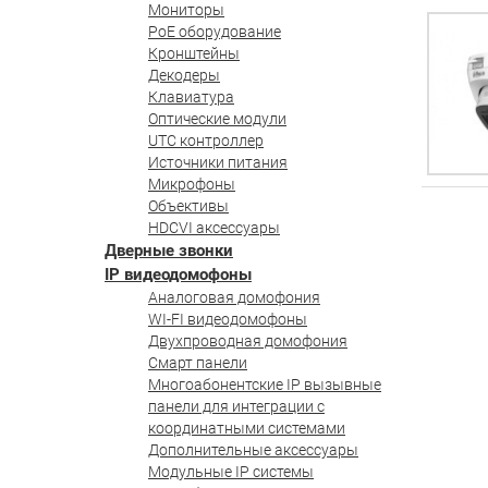
Мониторы
PoE оборудование
Кронштейны
Декодеры
Клавиатура
Оптические модули
UTC контроллер
Источники питания
Микрофоны
Объективы
HDCVI аксессуары
Дверные звонки
IP видеодомофоны
Аналоговая домофония
WI-FI видеодомофоны
Двухпроводная домофония
Смарт панели
Многоабонентские IP вызывные
панели для интеграции с
координатными системами
Дополнительные аксессуары
Модульные IP системы