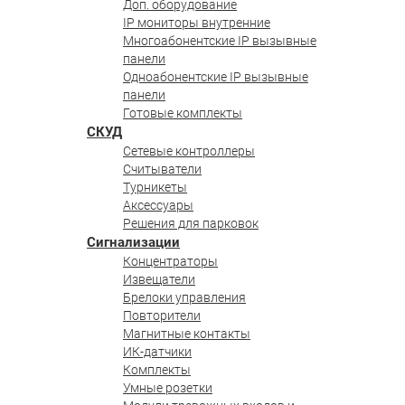
Доп. оборудование
IP мониторы внутренние
Многоабонентские IP вызывные
панели
Одноабонентские IP вызывные
панели
Готовые комплекты
СКУД
Сетевые контроллеры
Считыватели
Турникеты
Аксессуары
Решения для парковок
Сигнализации
Концентраторы
Извещатели
Брелоки управления
Повторители
Магнитные контакты
ИК-датчики
Комплекты
Умные розетки