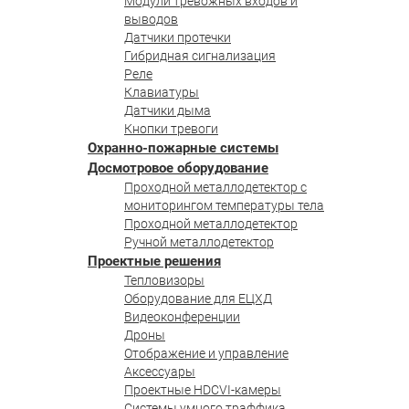
Модули тревожных входов и
выводов
Датчики протечки
Гибридная сигнализация
Реле
Клавиатуры
Датчики дыма
Кнопки тревоги
Охранно-пожарные системы
Досмотровое оборудование
Проходной металлодетектор с
мониторингом температуры тела
Проходной металлодетектор
Ручной металлодетектор
Проектные решения
Тепловизоры
Оборудование для ЕЦХД
Видеоконференции
Дроны
Отображение и управление
Аксессуары
Проектные HDCVI-камеры
Системы умного траффика