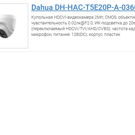
Dahua DH-HAC-T5E20P-A-036
Купольная HDCVI-видеокамера 2Мп; CMOS; объектив
чувствительность 0.02лк@F2.0; ИК-подсветка до 20
(переключаемый HDCVI/TVI/AHD/CVBS); частота ка
микрофон; питание: 12В(DC); корпус: пластик