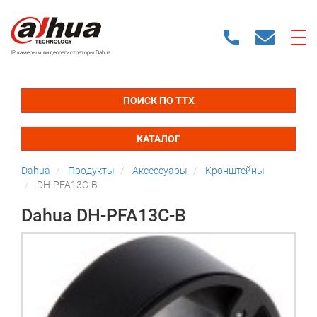
IP камеры и видеорегистраторы Dahua
ПОИСК ПО ТТХ
КАТАЛОГ
Dahua
Продукты
Аксессуары
Кронштейны
DH-PFA13C-B
Dahua DH-PFA13C-B