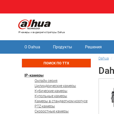
IP камеры и видеорегистраторы Dahua
О Dahua
Продукты
Решения
Dahua
ПОИСК ПО ТТХ
Dah
IP-камеры
Онлайн серия
Цилиндрические камеры
Кубические камеры
Купольные камеры
Камеры в стандартном корпусе
PTZ-камеры
Скоростные камеры