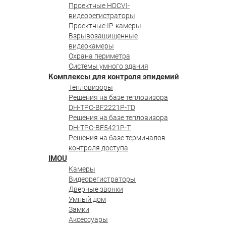
Проектные HDCVI-
видеорегистраторы
Проектные IP-камеры
Взрывозащищенные
видеокамеры
Охрана периметра
Системы умного здания
Комплексы для контроля эпидемий
Тепловизоры
Решения на базе тепловизора
DH-TPC-BF2221P-TD
Решения на базе тепловизора
DH-TPC-BF5421P-T
Решения на базе терминалов
контроля доступа
IMOU
Камеры
Видеорегистраторы
Дверные звонки
Умный дом
Замки
Аксессуары