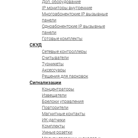
Доп. оборудование
IP мониторы внутренние
Многоабонентские IP вызывные
панели
Одноабонентские IP вызывные
панели
Готовые комплекты
СКУД
Сетевые контроллеры
Считыватели
Турникеты
Аксессуары
Решения для парковок
Сигнализации
Концентраторы
Извещатели
Брелоки управления
Повторители
Магнитные контакты
ИК-датчики
Комплекты
Умные розетки