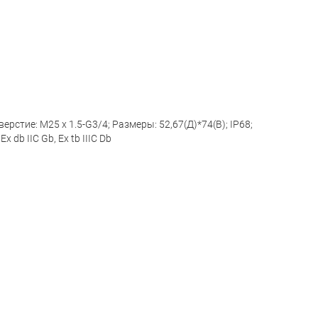
тие: M25 x 1.5-G3/4; Размеры: 52,67(Д)*74(В); IP68;
Ex db IIC Gb, Ex tb IIIC Db