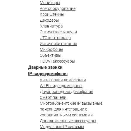
Мониторы
PoE оборудование
Кронштейны
Декодеры
Клавиатура
Оптические модули
UTC контроллер
Источники питания
Микрофоны
Объективы
HDCVI аксессуары
Дверные звонки
IP видеодомофоны
Аналоговая домофония
WI-FI видеодомофоны
Двухпроводная домофония
Смарт панели
Многоабонентские IP вызывные
панели для интеграции с
координатными системами
Дополнительные аксессуары
Модульные IP системы