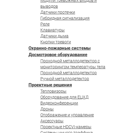
Модули тревожных входов и
выводов
Датчики протечки
Гибридная сигнализация
Реле
Клавиатуры
Датчики дыма
Кнопки тревоги
Охранно-пожарные системы
Досмотровое оборудование
Проходной металлодетектор с
мониторингом температуры тела
Проходной металлодетектор
Ручной металлодетектор
Проектные решения
Тепловизоры
Оборудование для ЕЦХД
Видеоконференции
Дроны
Отображение и управление
Аксессуары
Проектные HDCVI-камеры
Системы умного траффика