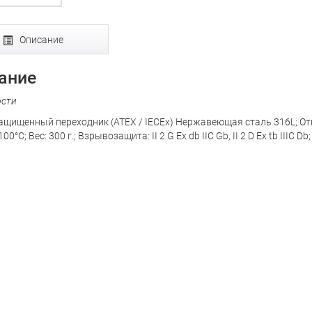
Описание
ание
ости
щищенный переходник (ATEX / IECEx) Нержавеющая сталь 316L; Отверс
00°C; Вес: 300 г.; Взрывозащита: II 2 G Ex db IIC Gb, II 2 D Ex tb IIIC Db; 