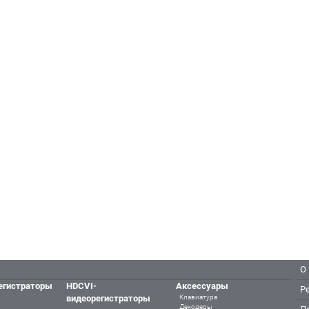
О
егистраторы
HDCVI-
Аксессуары
Р
видеорегистраторы
Клавиатура
Декодеры