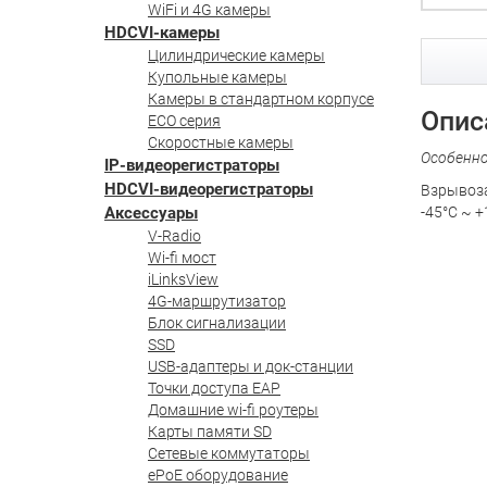
WiFi и 4G камеры
HDCVI-камеры
Цилиндрические камеры
Купольные камеры
Камеры в стандартном корпусе
Опис
ECO серия
Скоростные камеры
Особенн
IP-видеорегистраторы
HDCVI-видеорегистраторы
Взрывоза
Аксессуары
-45°C ~ +1
V-Radio
Wi-fi мост
iLinksView
4G-маршрутизатор
Блок сигнализации
SSD
USB-адаптеры и док-станции
Точки доступа EAP
Домашние wi-fi роутеры
Карты памяти SD
Сетевые коммутаторы
ePoE оборудование