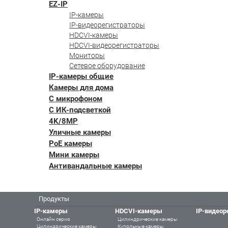
EZ-IP
IP-камеры
IP-видеорегистраторы
HDCVI-камеры
HDCVI-видеорегистраторы
Мониторы
Сетевое оборудование
IP-камеры общие
Камеры для дома
С микрофоном
С ИК-подсветкой
4K/8MP
Уличные камеры
PoE камеры
Мини камеры
Антивандальные камеры
Продукты
IP-камеры
HDCVI-камеры
IP-видеор
Онлайн серия
Цилиндрические камеры
Цилиндрические камеры
Купольные камеры