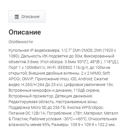
Описание
Описание
Особенности
Купольная IP видеокамера; 1/2.7” 2Мп CMOS; 2Мп (1920 x
1080); Дальность ИК-подсветки до 30м; Фиксированный
объектив 3.6мм; Угол обзора: 3.6мм: 93°(Г.), 48°(В.), 118°(Д.);
Порт 1 x 100Мбит/с; Wi-Fi: IEEE802.11b/g/n, до 100м на
открытой; Внешние двойные антенны, 2 x 2 MIMO; Soft
APCGI, ONVIF; Приложение Imou: iOS, Android; Сжатие
видео: H.265/H.264 До 25 к\с; Цифровое увеличение 16x;
Встроенные микрофон и динамик, 110дБ сирена;
Встроенный прожектор; Детекция движения;
Редактируемая область; Настраиваемые зоны;
Поддержка Micro SD до 256 ГБ; Кнопка WPS/сброс;
Питание DC 12В/1A; Потребление: ≤7Вт; Материал: Металл
& Пластик; Рабочие условия: -30°C~+60°C; Относительная
влажность менее 95%; Размеры: 109.9 × 109.9 × 102.2 мм;