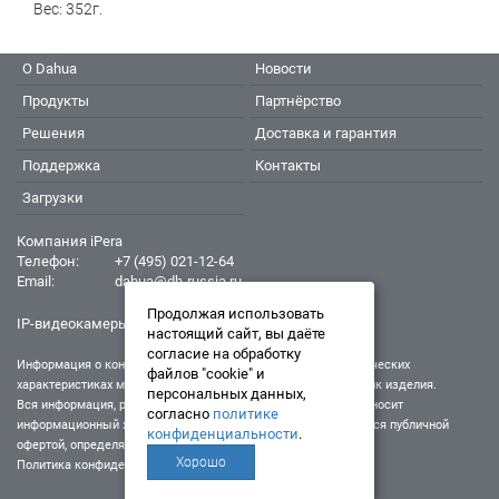
Вес: 352г.
О Dahua
Новости
Продукты
Партнёрство
Решения
Доставка и гарантия
Поддержка
Контакты
Загрузки
Компания iPera
Телефон:
+7 (495) 021-12-64
Email:
dahua@dh-russia.ru
Продолжая использовать
IP-видеокамеры Dahua - Дахуа
настоящий сайт, вы даёте
согласие на обработку
Информация о конкретном товаре, его внешнем виде и технических
файлов "cookie" и
характеристиках может отличаться от реальных характеристик изделия.
персональных данных,
Вся информация, размещенная на данном интернет-ресурсе, носит
согласно
политике
информационный характер и ни при каких условиях не является публичной
конфиденциальности
.
офертой, определяемой положениями Статьи 437 (2) ГК РФ.
Хорошо
Политика конфиденциальности