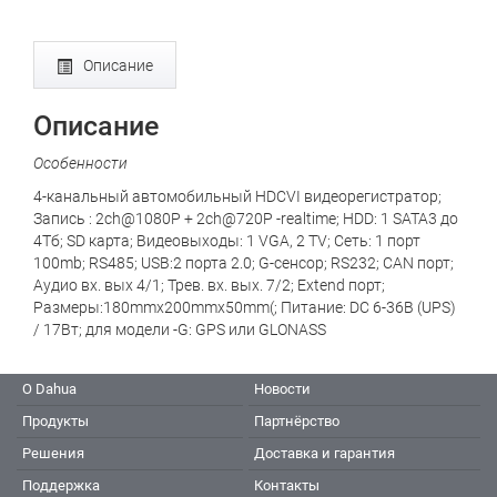
Описание
Описание
Особенности
4-канальный автомобильный HDCVI видеорегистратор;
Запись : 2ch@1080P + 2ch@720P -realtime; HDD: 1 SATA3 до
4Тб; SD карта; Видеовыходы: 1 VGA, 2 TV; Сеть: 1 порт
100mb; RS485; USB:2 порта 2.0; G-сенсор; RS232; CAN порт;
Аудио вх. вых 4/1; Трев. вх. вых. 7/2; Extend порт;
Размеры:180mmx200mmx50mm(; Питание: DC 6-36В (UPS)
/ 17Вт; для модели -G: GPS или GLONASS
О Dahua
Новости
Продукты
Партнёрство
Решения
Доставка и гарантия
Поддержка
Контакты