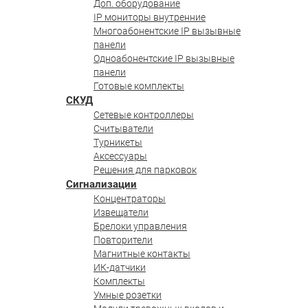
Доп. оборудование
IP мониторы внутренние
Многоабонентские IP вызывные
панели
Одноабонентские IP вызывные
панели
Готовые комплекты
СКУД
Сетевые контроллеры
Считыватели
Турникеты
Аксессуары
Решения для парковок
Сигнализации
Концентраторы
Извещатели
Брелоки управления
Повторители
Магнитные контакты
ИК-датчики
Комплекты
Умные розетки