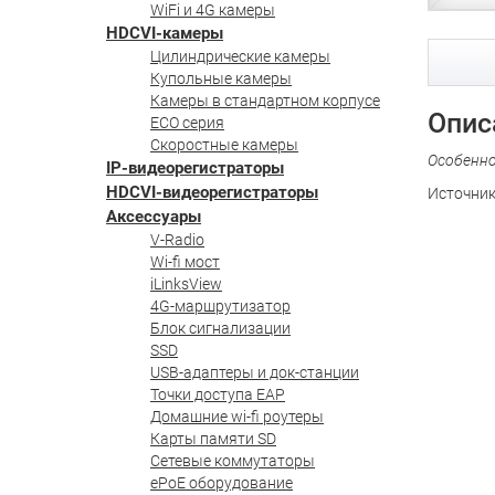
WiFi и 4G камеры
HDCVI-камеры
Цилиндрические камеры
Купольные камеры
Камеры в стандартном корпусе
Опис
ECO серия
Скоростные камеры
Особенн
IP-видеорегистраторы
HDCVI-видеорегистраторы
Источник
Аксессуары
V-Radio
Wi-fi мост
iLinksView
4G-маршрутизатор
Блок сигнализации
SSD
USB-адаптеры и док-станции
Точки доступа EAP
Домашние wi-fi роутеры
Карты памяти SD
Сетевые коммутаторы
ePoE оборудование