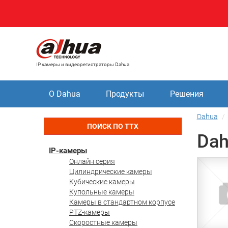
IP камеры и видеорегистраторы Dahua
О Dahua
Продукты
Решения
Dahua
ПОИСК ПО ТТХ
Dah
IP-камеры
Онлайн серия
Цилиндрические камеры
Кубические камеры
Купольные камеры
Камеры в стандартном корпусе
PTZ-камеры
Скоростные камеры