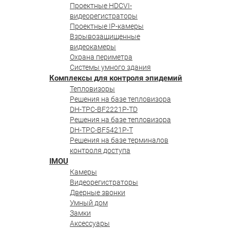
Проектные HDCVI-
видеорегистраторы
Проектные IP-камеры
Взрывозащищенные
видеокамеры
Охрана периметра
Системы умного здания
Комплексы для контроля эпидемий
Тепловизоры
Решения на базе тепловизора
DH-TPC-BF2221P-TD
Решения на базе тепловизора
DH-TPC-BF5421P-T
Решения на базе терминалов
контроля доступа
IMOU
Камеры
Видеорегистраторы
Дверные звонки
Умный дом
Замки
Аксессуары