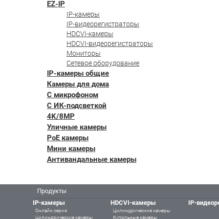
EZ-IP
IP-камеры
IP-видеорегистраторы
HDCVI-камеры
HDCVI-видеорегистраторы
Мониторы
Сетевое оборудование
IP-камеры общие
Камеры для дома
С микрофоном
С ИК-подсветкой
4K/8MP
Уличные камеры
PoE камеры
Мини камеры
Антивандальные камеры
Продукты
IP-камеры
HDCVI-камеры
IP-видеор
Онлайн серия
Цилиндрические камеры
Цилиндрические камеры
Купольные камеры