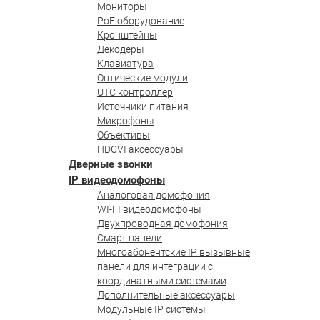
Мониторы
PoE оборудование
Кронштейны
Декодеры
Клавиатура
Оптические модули
UTC контроллер
Источники питания
Микрофоны
Объективы
HDCVI аксессуары
Дверные звонки
IP видеодомофоны
Аналоговая домофония
WI-FI видеодомофоны
Двухпроводная домофония
Смарт панели
Многоабонентские IP вызывные
панели для интеграции с
координатными системами
Дополнительные аксессуары
Модульные IP системы