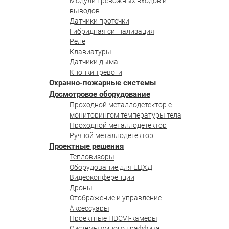
Модули тревожных входов и
выводов
Датчики протечки
Гибридная сигнализация
Реле
Клавиатуры
Датчики дыма
Кнопки тревоги
Охранно-пожарные системы
Досмотровое оборудование
Проходной металлодетектор с
мониторингом температуры тела
Проходной металлодетектор
Ручной металлодетектор
Проектные решения
Тепловизоры
Оборудование для ЕЦХД
Видеоконференции
Дроны
Отображение и управление
Аксессуары
Проектные HDCVI-камеры
Системы умного траффика