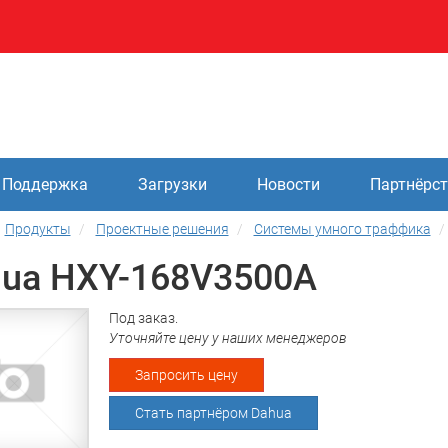
Поддержка
Загрузки
Новости
Партнёрс
Продукты
Проектные решения
Системы умного траффика
ua HXY-168V3500A
Под заказ.
Уточняйте цену у наших менеджеров
Запросить цену
Стать партнёром Dahua