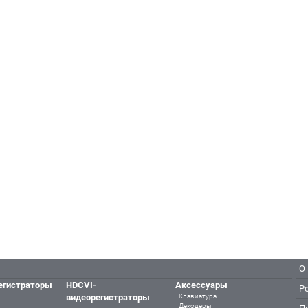
О
егистраторы
HDCVI-
Аксессуары
Р
видеорегистраторы
Клавиатура
Декодеры