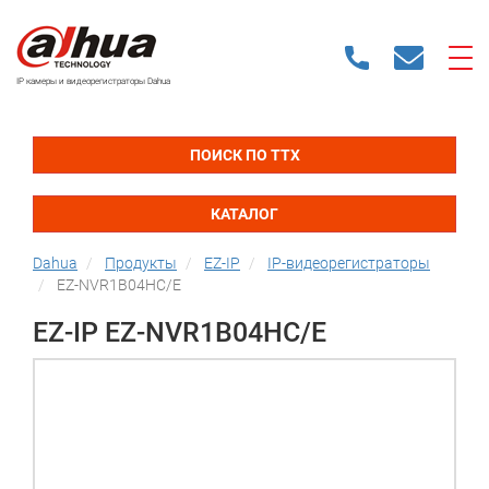
IP камеры и видеорегистраторы Dahua
ПОИСК ПО ТТХ
КАТАЛОГ
Dahua
Продукты
EZ-IP
IP-видеорегистраторы
EZ-NVR1B04HC/E
EZ-IP EZ-NVR1B04HC/E