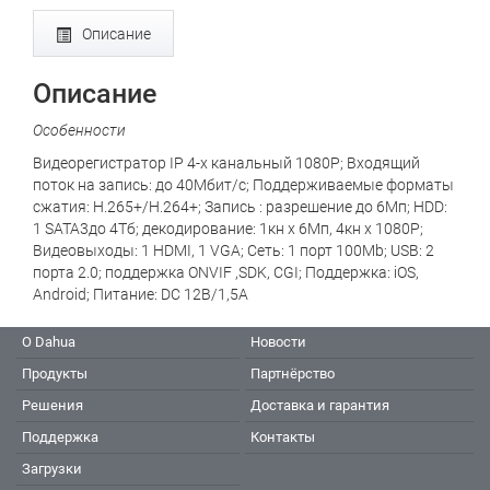
Описание
Описание
Особенности
Видеорегистратор IP 4-х канальный 1080Р; Входящий
поток на запись: до 40Мбит/с; Поддерживаемые форматы
сжатия: H.265+/H.264+; Запись : разрешение до 6Мп; HDD:
1 SATA3до 4Тб; декодирование: 1кн х 6Мп, 4кн х 1080Р;
Видеовыходы: 1 HDMI, 1 VGA; Сеть: 1 порт 100Mb; USB: 2
порта 2.0; поддержка ONVIF ,SDK, CGI; Поддержка: iOS,
Android; Питание: DC 12В/1,5А
О Dahua
Новости
Продукты
Партнёрство
Решения
Доставка и гарантия
Поддержка
Контакты
Загрузки