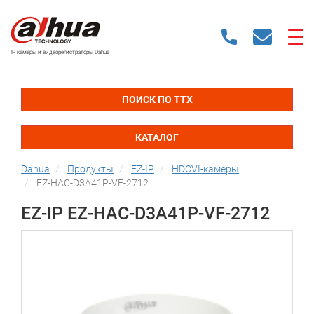
IP камеры и видеорегистраторы Dahua
ПОИСК ПО ТТХ
КАТАЛОГ
Dahua
Продукты
EZ-IP
HDCVI-камеры
EZ-HAC-D3A41P-VF-2712
EZ-IP EZ-HAC-D3A41P-VF-2712