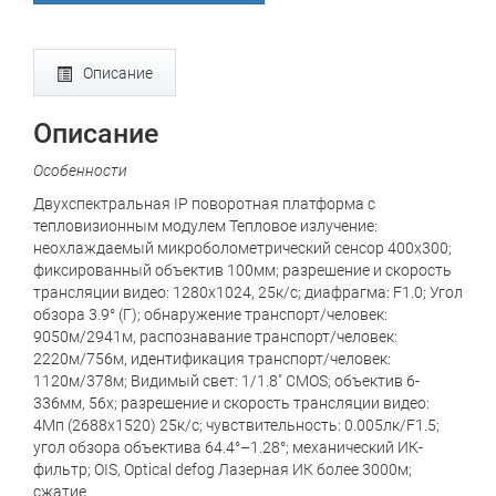
Описание
Описание
Особенности
Двухспектральная IP поворотная платформа с
тепловизионным модулем Тепловое излучение:
неохлаждаемый микроболометрический сенсор 400x300;
фиксированный объектив 100мм; разрешение и скорость
трансляции видео: 1280x1024, 25к/с; диафрагма: F1.0; Угол
обзора 3.9° (Г); обнаружение транспорт/человек:
9050м/2941м, распознавание транспорт/человек:
2220м/756м, идентификация транспорт/человек:
1120м/378м; Видимый свет: 1/1.8" CMOS; объектив 6-
336мм, 56x; разрешение и скорость трансляции видео:
4Мп (2688х1520) 25к/с; чувствительность: 0.005лк/F1.5;
угол обзора объектива 64.4°–1.28°; механический ИК-
фильтр; OIS, Optical defog Лазерная ИК более 3000м;
сжатие