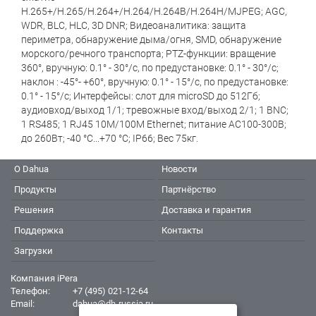
H.265+/H.265/H.264+/H.264/H.264B/H.264H/MJPEG; AGC,
WDR, BLC, HLC, 3D DNR; Видеоаналитика: защита
периметра, обнаружение дыма/огня, SMD, обнаружение
морского/речного транспорта; PTZ-функции: вращение
360°, вручную: 0.1° - 30°/с, по предустановке: 0.1° - 30°/с;
наклон : -45°- +60°, вручную: 0.1° - 15°/с, по предустановке:
0.1° - 15°/с; Интерфейсы: слот для microSD до 512Гб;
аудиовход/выход 1/1; тревожные вход/выход 2/1; 1 BNC;
1 RS485; 1 RJ45 10M/100M Ethernet; питание AC100-300В;
до 260Вт; -40 °C...+70 °C; IP66; Вес 75кг.
О Dahua
Новости
Продукты
Партнёрство
Решения
Доставка и гарантия
Поддержка
Контакты
Загрузки
Компания iPera
Телефон:
+7 (495) 021-12-64
Email:
dahua@dh-russia.ru