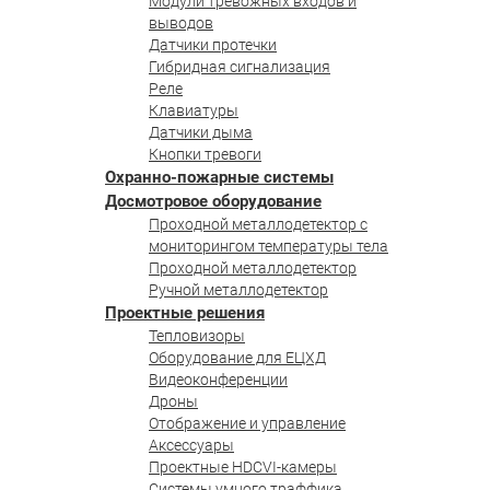
Модули тревожных входов и
выводов
Датчики протечки
Гибридная сигнализация
Реле
Клавиатуры
Датчики дыма
Кнопки тревоги
Охранно-пожарные системы
Досмотровое оборудование
Проходной металлодетектор с
мониторингом температуры тела
Проходной металлодетектор
Ручной металлодетектор
Проектные решения
Тепловизоры
Оборудование для ЕЦХД
Видеоконференции
Дроны
Отображение и управление
Аксессуары
Проектные HDCVI-камеры
Системы умного траффика