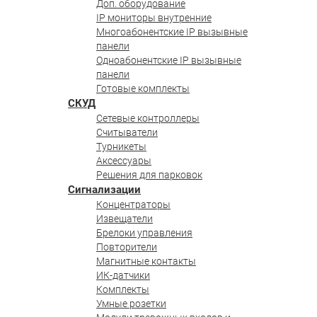
Доп. оборудование
IP мониторы внутренние
Многоабонентские IP вызывные
панели
Одноабонентские IP вызывные
панели
Готовые комплекты
СКУД
Сетевые контроллеры
Считыватели
Турникеты
Аксессуары
Решения для парковок
Сигнализации
Концентраторы
Извещатели
Брелоки управления
Повторители
Магнитные контакты
ИК-датчики
Комплекты
Умные розетки