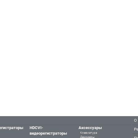
О
егистраторы
HDCVI-
Аксессуары
Р
видеорегистраторы
Клавиатура
Декодеры