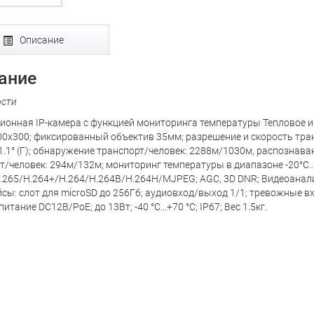
Описание
ание
ости
ионная IP-камера с функцией мониторинга температуры Тепловое
00x300; фиксированный объектив 35мм; разрешение и скорость транс
1.1° (Г); обнаружение транспорт/человек: 2288м/1030м, распознав
т/человек: 294м/132м; мониторинг температуры в диапазоне -20°C..
.265/H.264+/H.264/H.264B/H.264H/MJPEG; AGC, 3D DNR; Видеоанали
сы: слот для microSD до 256Гб; аудиовход/выход 1/1; тревожные вх
 питание DC12В/PoE; до 13Вт; -40 °C...+70 °C; IP67; Вес 1.5кг.