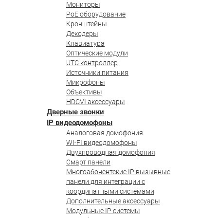
Мониторы
PoE оборудование
Кронштейны
Декодеры
Клавиатура
Оптические модули
UTC контроллер
Источники питания
Микрофоны
Объективы
HDCVI аксессуары
Дверные звонки
IP видеодомофоны
Аналоговая домофония
WI-FI видеодомофоны
Двухпроводная домофония
Смарт панели
Многоабонентские IP вызывные
панели для интеграции с
координатными системами
Дополнительные аксессуары
Модульные IP системы