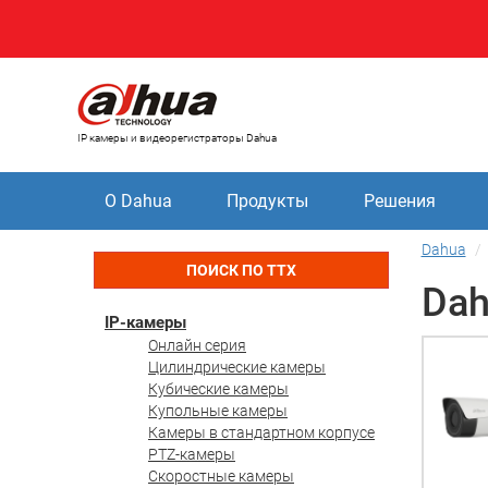
IP камеры и видеорегистраторы Dahua
О Dahua
Продукты
Решения
Dahua
ПОИСК ПО ТТХ
Dah
IP-камеры
Онлайн серия
Цилиндрические камеры
Кубические камеры
Купольные камеры
Камеры в стандартном корпусе
PTZ-камеры
Скоростные камеры