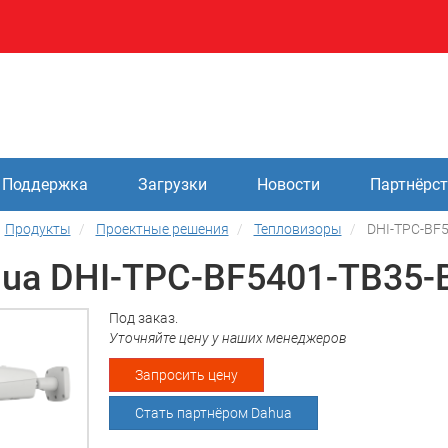
Поддержка
Загрузки
Новости
Партнёрс
Продукты
Проектные решения
Тепловизоры
DHI-TPC-BF5
ua DHI-TPC-BF5401-TB35-
Под заказ.
Уточняйте цену у наших менеджеров
Запросить цену
Стать партнёром Dahua