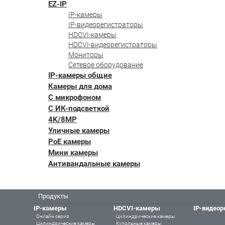
EZ-IP
IP-камеры
IP-видеорегистраторы
HDCVI-камеры
HDCVI-видеорегистраторы
Мониторы
Сетевое оборудование
IP-камеры общие
Камеры для дома
С микрофоном
С ИК-подсветкой
4K/8MP
Уличные камеры
PoE камеры
Мини камеры
Антивандальные камеры
Продукты
IP-камеры
HDCVI-камеры
IP-видеор
Онлайн серия
Цилиндрические камеры
Цилиндрические камеры
Купольные камеры