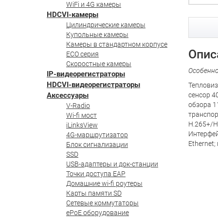
WiFi и 4G камеры
HDCVI-камеры
Цилиндрические камеры
Купольные камеры
Камеры в стандартном корпусе
Опис
ECO серия
Скоростные камеры
Особенн
IP-видеорегистраторы
HDCVI-видеорегистраторы
Тепловиз
Аксессуары
сенсор 4
обзора 1
V-Radio
транспор
Wi-fi мост
H.265+/H
iLinksView
Интерфей
4G-маршрутизатор
Ethernet;
Блок сигнализации
SSD
USB-адаптеры и док-станции
Точки доступа EAP
Домашние wi-fi роутеры
Карты памяти SD
Сетевые коммутаторы
ePoE оборудование