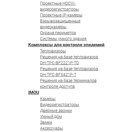
Проектные HDCVI-
видеорегистраторы
Проектные IP-камеры
Взрывозащищенные
видеокамеры
Охрана периметра
Системы умного здания
Комплексы для контроля эпидемий
Тепловизоры
Решения на базе тепловизора
DH-TPC-BF2221P-TD
Решения на базе тепловизора
DH-TPC-BF5421P-T
Решения на базе терминалов
контроля доступа
IMOU
Камеры
Видеорегистраторы
Дверные звонки
Умный дом
Замки
Аксессуары