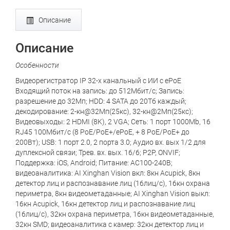
Описание
Описание
Особенности
Видеорегистратор IP 32-х канальный с ИИ с ePoE
Входящий поток на запись: до 512Мбит/с; Запись:
разрешение до 32Мп; HDD: 4 SATA до 20Тб каждый;
декодирование: 2-кн@32Мп(25кс), 32-кн@2Мп(25кс);
Видеовыходы: 2 HDMI (8K), 2 VGA; Сеть: 1 порт 1000Mb, 16
RJ45 100Мбит/с (8 PoE/PoE+/ePoE, + 8 PoE/PoE+ до
200Вт); USB: 1 порт 2.0, 2 порта 3.0; Аудио вх. вых 1/2 для
дуплексной связи; Трев. вх. вых. 16/6; P2P, ONVIF;
Поддержка: iOS, Android; Питание: AC100-240В;
видеоаналитика: AI Xinghan Vision вкл: 8кн Acupick, 8кн
детектор лиц и распознавание лиц (16лиц/с), 16кн охрана
периметра, 8кн видеометаданные; AI Xinghan Vision выкл:
16кн Acupick, 16кн детектор лиц и распознавание лиц
(16лиц/с), 32кн охрана периметра, 16кн видеометаданные,
32кн SMD; видеоаналитика с камер: 32кн детектор лиц и