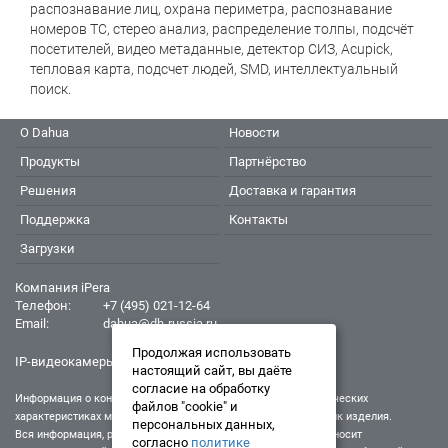
распознавание лиц, охрана периметра, распознавание
номеров ТС, стерео анализ, распределение толпы, подсчёт
посетителей, видео метаданные, детектор СИЗ, Acupick,
тепловая карта, подсчет людей, SMD, интеллектуальный
поиск.
О Dahua
Новости
Продукты
Партнёрство
Решения
Доставка и гарантия
Поддержка
Контакты
Загрузки
Компания iPera
Телефон:
+7 (495) 021-12-64
Email:
dahua@dh-russia.ru
Продолжая использовать
IP-видеокамеры Dahua - Дахуа
настоящий сайт, вы даёте
согласие на обработку
Информация о конкретном товаре, его внешнем виде и технических
файлов "cookie" и
характеристиках может отличаться от реальных характеристик изделия.
персональных данных,
Вся информация, размещенная на данном интернет-ресурсе, носит
согласно
политике