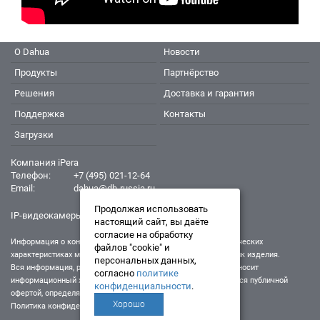
О Dahua
Новости
Продукты
Партнёрство
Решения
Доставка и гарантия
Поддержка
Контакты
Загрузки
Компания iPera
Телефон:
+7 (495) 021-12-64
Email:
dahua@dh-russia.ru
Продолжая использовать
IP-видеокамеры Dahua - Дахуа
настоящий сайт, вы даёте
согласие на обработку
Информация о конкретном товаре, его внешнем виде и технических
файлов "cookie" и
характеристиках может отличаться от реальных характеристик изделия.
персональных данных,
Вся информация, размещенная на данном интернет-ресурсе, носит
согласно
политике
информационный характер и ни при каких условиях не является публичной
конфиденциальности
.
офертой, определяемой положениями Статьи 437 (2) ГК РФ.
Хорошо
Политика конфиденциальности