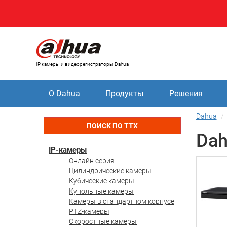
IP камеры и видеорегистраторы Dahua
О Dahua
Продукты
Решения
Dahua
ПОИСК ПО ТТХ
Dah
IP-камеры
Онлайн серия
Цилиндрические камеры
Кубические камеры
Купольные камеры
Камеры в стандартном корпусе
PTZ-камеры
Скоростные камеры