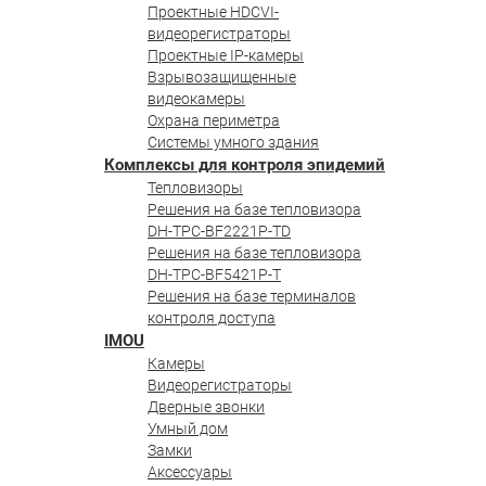
Проектные HDCVI-
видеорегистраторы
Проектные IP-камеры
Взрывозащищенные
видеокамеры
Охрана периметра
Системы умного здания
Комплексы для контроля эпидемий
Тепловизоры
Решения на базе тепловизора
DH-TPC-BF2221P-TD
Решения на базе тепловизора
DH-TPC-BF5421P-T
Решения на базе терминалов
контроля доступа
IMOU
Камеры
Видеорегистраторы
Дверные звонки
Умный дом
Замки
Аксессуары