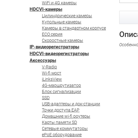
WiFi и 4G камеры
HDCVI-камеры
Цилиндрические камеры
Купольные камеры
Камеры в стандартном корпусе
Опис
ECO серия
Скоростные камеры
Особенн
IP-видеорегистраторы
HDCVI-видеорегистраторы
Аксессуары
V-Radio
Wi-fi мост
iLinksView
4G-маршрутизатор
Блок сигнализации
SSD
USB-адаптеры и док-станции
Точки доступа EAP
Домашние wi-fi роутеры
Карты памяти SD
Сетевые коммутаторы
ePoE оборудование