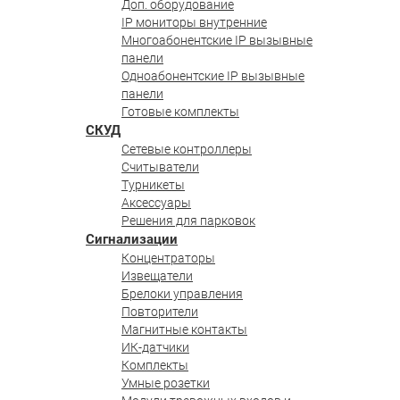
Доп. оборудование
IP мониторы внутренние
Многоабонентские IP вызывные
панели
Одноабонентские IP вызывные
панели
Готовые комплекты
СКУД
Сетевые контроллеры
Считыватели
Турникеты
Аксессуары
Решения для парковок
Сигнализации
Концентраторы
Извещатели
Брелоки управления
Повторители
Магнитные контакты
ИК-датчики
Комплекты
Умные розетки