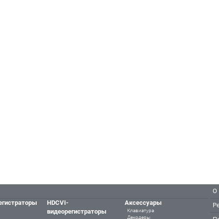
О
егистраторы
HDCVI-
Аксессуары
Р
видеорегистраторы
Клавиатура
Декодеры