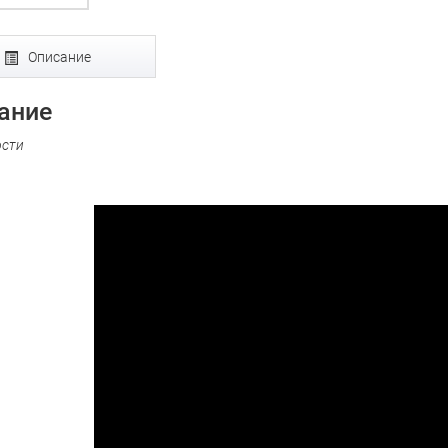
Описание
ание
ости