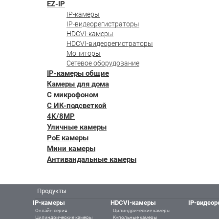
EZ-IP
IP-камеры
IP-видеорегистраторы
HDCVI-камеры
HDCVI-видеорегистраторы
Мониторы
Сетевое оборудование
IP-камеры общие
Камеры для дома
С микрофоном
С ИК-подсветкой
4K/8MP
Уличные камеры
PoE камеры
Мини камеры
Антивандальные камеры
Продукты
IP-камеры
HDCVI-камеры
IP-видеор
Онлайн серия
Цилиндрические камеры
Цилиндрические камеры
Купольные камеры