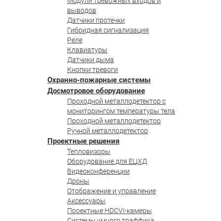
Модули тревожных входов и
выводов
Датчики протечки
Гибридная сигнализация
Реле
Клавиатуры
Датчики дыма
Кнопки тревоги
Охранно-пожарные системы
Досмотровое оборудование
Проходной металлодетектор с
мониторингом температуры тела
Проходной металлодетектор
Ручной металлодетектор
Проектные решения
Тепловизоры
Оборудование для ЕЦХД
Видеоконференции
Дроны
Отображение и управление
Аксессуары
Проектные HDCVI-камеры
Системы умного траффика