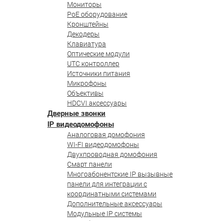
Мониторы
PoE оборудование
Кронштейны
Декодеры
Клавиатура
Оптические модули
UTC контроллер
Источники питания
Микрофоны
Объективы
HDCVI аксессуары
Дверные звонки
IP видеодомофоны
Аналоговая домофония
WI-FI видеодомофоны
Двухпроводная домофония
Смарт панели
Многоабонентские IP вызывные
панели для интеграции с
координатными системами
Дополнительные аксессуары
Модульные IP системы