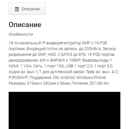
Описание
Описание
Особенности
16-ти канальный IP видеорегистратор 5MP с 16 РОЕ
портами; Входящий поток на запись: до 200Mb/s; Запись :
разрешение до 5MP; HDD: 2 SATA3 до 8Тб; 16 POE портов;
декодирование: 4ch х 4MP,8ch x 1080P; Видеовыходы:1
HDMI, 1 VGA; Сеть: 1 порт 1Gb; USB:1 порт 2.0, 1 порт 3.0;
Аудио вх. вых 1/1 для дуплексной связи; Трев. вх. вых. 4/2;
P2P,ONVIF; Поддержка: iOS, Android, Windows Phone;
Размеры:375мм x 282мм x 56мм; Питание: DC12В/4A;