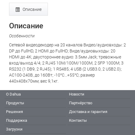
Описание
Описание
Особенности
Сетевой видеодекодер на 20 каналов Видео/аудиовходы: 2
DP до FullHD, 2 HDMI до FullHD; Виде/аудиовыходы: 20
HDMI до 4К; двустороннее аудио: 3.5мм Jack; тревожные
вход/выход 4/4; 2 RJ45 10M/100M/1000M, 2 SFP 1000M; 3
RS232 (1 DB9, 2 RJ45); 1 RS485; 4 USB (2 USB3.0, 2 USB2.0);
AC100-240В, до 160Вт; -10°C...+55°C; размер
440x408x70мм; вес 9,1кг.
О Dahua
Новости
Продукты
Партнёрство
Решения
Доставка и гарантия
Поддержка
Контакты
Загрузки