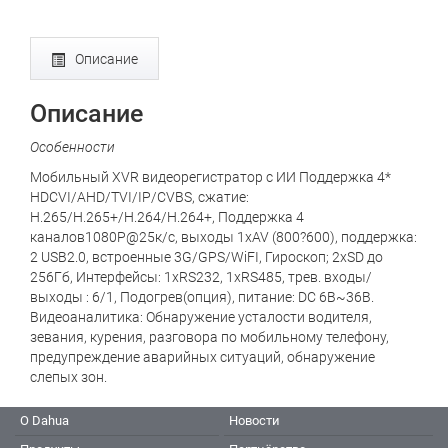
Описание
Описание
Особенности
Мобильный XVR видеорегистратор c ИИ Поддержка 4*
HDCVI/AHD/TVI/IP/CVBS, сжатие:
H.265/H.265+/H.264/H.264+, Поддержка 4
каналов1080P@25к/с, выходы 1xAV (800?600), поддержка:
2 USB2.0, встроенные 3G/GPS/WiFI, Гироскоп; 2xSD до
256Гб, Интерфейсы: 1xRS232, 1xRS485, трев. входы/
выходы : 6/1, Подогрев(опция), питание: DC 6В~36В.
Видеоаналитика: Обнаружение усталости водителя,
зевания, курения, разговора по мобильному телефону,
предупреждение аварийных ситуаций, обнаружение
слепых зон.
О Dahua
Новости