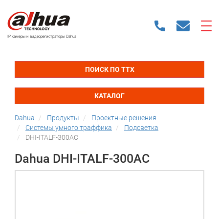
IP камеры и видеорегистраторы Dahua
ПОИСК ПО ТТХ
КАТАЛОГ
Dahua
Продукты
Проектные решения
Системы умного траффика
Подсветка
DHI-ITALF-300AC
Dahua DHI-ITALF-300AC