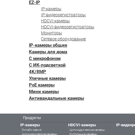
EZ-IP
IP-камеры
IP-видеорегистраторы
HDCVI-камеры
HDCVI-видеорегистраторы
Мониторы
Сетевое оборудование
IP-камеры общие
Камеры для дома
С микрофоном
С ИК-подсветкой
4K/8MP
Уличные камеры
PoE камеры
Мини камеры
Антивандальные камеры
Продукты
IP-камеры
HDCVI-камеры
IP-видеор
Онлайн серия
Цилиндрические камеры
Цилиндрические камеры
Купольные камеры