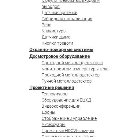
Модули тревожных входов и
выводов
Датчики протечки
Гибридная сигнализация
Реле
Клавиатуры
Датчики дыма
Кнопки тревоги
Охранно-пожарные системы
Досмотровое оборудование
Проходной металлодетектор с
мониторингом температуры тела
Проходной металлодетектор
Ручной металлодетектор
Проектные решения
Тепловизоры
Оборудование для ЕЦХД
Видеоконференции
Дроны
Отображение и управление
Аксессуары
Проектные HDCVI-камеры
Системы умного траффика