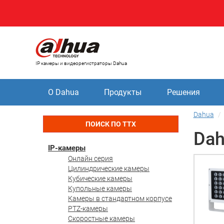
IP камеры и видеорегистраторы Dahua
О Dahua
Продукты
Решения
Dahua
ПОИСК ПО ТТХ
Dah
IP-камеры
Онлайн серия
Цилиндрические камеры
Кубические камеры
Купольные камеры
Камеры в стандартном корпусе
PTZ-камеры
Скоростные камеры