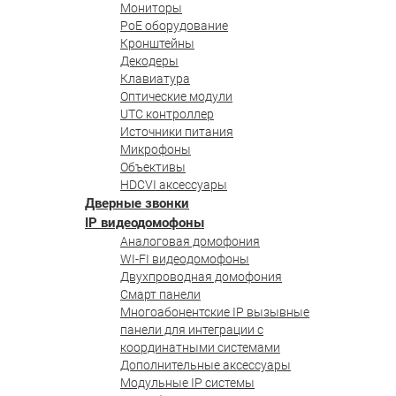
Мониторы
PoE оборудование
Кронштейны
Декодеры
Клавиатура
Оптические модули
UTC контроллер
Источники питания
Микрофоны
Объективы
HDCVI аксессуары
Дверные звонки
IP видеодомофоны
Аналоговая домофония
WI-FI видеодомофоны
Двухпроводная домофония
Смарт панели
Многоабонентские IP вызывные
панели для интеграции с
координатными системами
Дополнительные аксессуары
Модульные IP системы