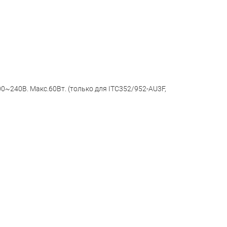
00~240В. Макс.60Вт. (только для ITC352/952-AU3F,