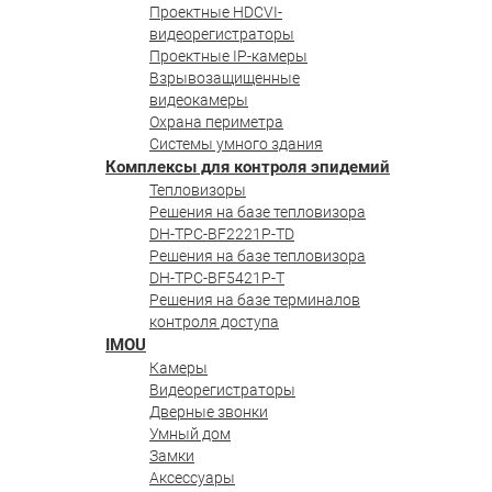
Проектные HDCVI-
видеорегистраторы
Проектные IP-камеры
Взрывозащищенные
видеокамеры
Охрана периметра
Системы умного здания
Комплексы для контроля эпидемий
Тепловизоры
Решения на базе тепловизора
DH-TPC-BF2221P-TD
Решения на базе тепловизора
DH-TPC-BF5421P-T
Решения на базе терминалов
контроля доступа
IMOU
Камеры
Видеорегистраторы
Дверные звонки
Умный дом
Замки
Аксессуары