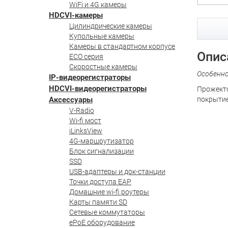
WiFi и 4G камеры
HDCVI-камеры
Цилиндрические камеры
Купольные камеры
Камеры в стандартном корпусе
Опис
ECO серия
Скоростные камеры
Особенн
IP-видеорегистраторы
HDCVI-видеорегистраторы
Прожекто
Аксессуары
покрытие
V-Radio
Wi-fi мост
iLinksView
4G-маршрутизатор
Блок сигнализации
SSD
USB-адаптеры и док-станции
Точки доступа EAP
Домашние wi-fi роутеры
Карты памяти SD
Сетевые коммутаторы
ePoE оборудование