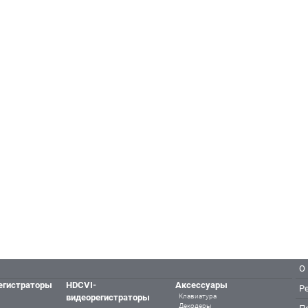
О
егистраторы
HDCVI-
Аксессуары
Р
видеорегистраторы
Клавиатура
Декодеры