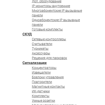
Доп. оборудование
IP мониторы внутренние
Многоабонентские IP вызывные
панели
Одноабонентские IP вызывные
панели
Готовые комплекты
СКУД
Сетевые контроллеры
Считыватели
Турникеты
Аксессуары
Решения для парковок
Сигнализации
Концентраторы
Извещатели
Брелоки управления
Повторители
Магнитные контакты
ИК-датчики
Комплекты
Умные розетки