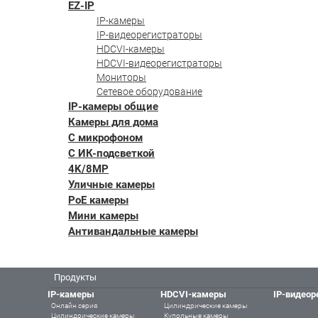
EZ-IP
IP-камеры
IP-видеорегистраторы
HDCVI-камеры
HDCVI-видеорегистраторы
Мониторы
Сетевое оборудование
IP-камеры общие
Камеры для дома
С микрофоном
С ИК-подсветкой
4K/8MP
Уличные камеры
PoE камеры
Мини камеры
Антивандальные камеры
Продукты
IP-камеры
HDCVI-камеры
IP-видеор
Онлайн серия
Цилиндрические камеры
Цилиндрические камеры
Купольные камеры