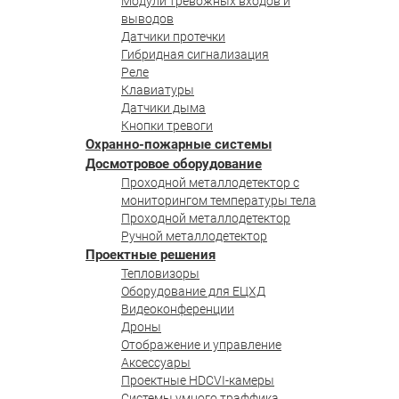
Модули тревожных входов и
выводов
Датчики протечки
Гибридная сигнализация
Реле
Клавиатуры
Датчики дыма
Кнопки тревоги
Охранно-пожарные системы
Досмотровое оборудование
Проходной металлодетектор с
мониторингом температуры тела
Проходной металлодетектор
Ручной металлодетектор
Проектные решения
Тепловизоры
Оборудование для ЕЦХД
Видеоконференции
Дроны
Отображение и управление
Аксессуары
Проектные HDCVI-камеры
Системы умного траффика