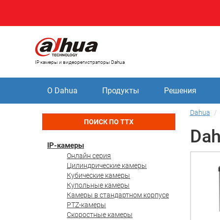
IP камеры и видеорегистраторы Dahua
О Dahua
Продукты
Решения
Dahua
ПОИСК ПО ТТХ
Dah
IP-камеры
Онлайн серия
Цилиндрические камеры
Кубические камеры
Купольные камеры
Камеры в стандартном корпусе
PTZ-камеры
Скоростные камеры