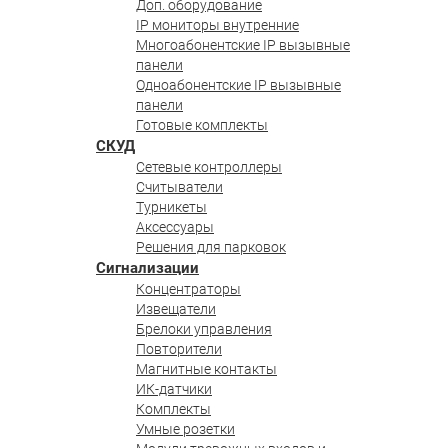
Доп. оборудование
IP мониторы внутренние
Многоабонентские IP вызывные
панели
Одноабонентские IP вызывные
панели
Готовые комплекты
СКУД
Сетевые контроллеры
Считыватели
Турникеты
Аксессуары
Решения для парковок
Сигнализации
Концентраторы
Извещатели
Брелоки управления
Повторители
Магнитные контакты
ИК-датчики
Комплекты
Умные розетки