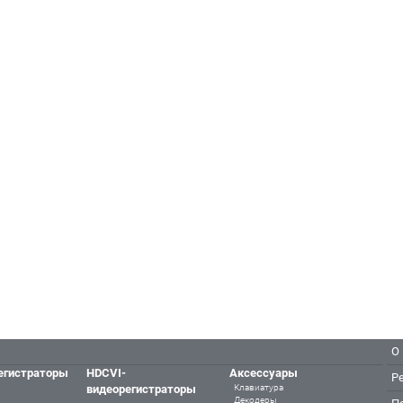
О
егистраторы
HDCVI-
Аксессуары
Р
видеорегистраторы
Клавиатура
Декодеры