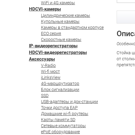
WiFi и 4G камеры
HDCVI-камеры
Цилиндрические камеры
Купольные камеры
Камеры в стандартном корпусе
Опис
ECO серия
Скоростные камеры
Особенн
IP-видеорегистраторы
HDCVI-видеорегистраторы
Стойка ш
Аксессуары
от столк
препятст
V-Radio
Wi-fi мост
iLinksView
4G-маршрутизатор
Блок сигнализации
SSD
USB-адаптеры и док-станции
Точки доступа EAP
Домашние wi-fi роутеры
Карты памяти SD
Сетевые коммутаторы
ePoE оборудование