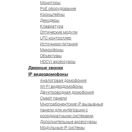
Мониторы
PoE оборудование
Кронштейны
Декодеры
Клавиатура
Оптические модули
UTC контроллер
Источники питания
Микрофоны
Объективы
HDCVI аксессуары
Дверные звонки
IP видеодомофоны
Аналоговая домофония
WI-FI видеодомофоны
Двухпроводная домофония
Смарт панели
Многоабонентские IP вызывные
панели для интеграции с
координатными системами
Дополнительные аксессуары
Модульные IP системы