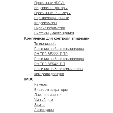
Проектные HDCVI-
видеорегистраторы
Проектные IP-камеры
Взрывозащищенные
видеокамеры
Охрана периметра
Системы умного здания
Комплексы для контроля эпидемий
Тепловизоры
Решения на базе тепловизора
DH-TPC-BF2221P-TD
Решения на базе тепловизора
DH-TPC-BF5421P-T
Решения на базе терминалов
контроля доступа
IMOU
Камеры
Видеорегистраторы
Дверные звонки
Умный дом
Замки
Аксессуары