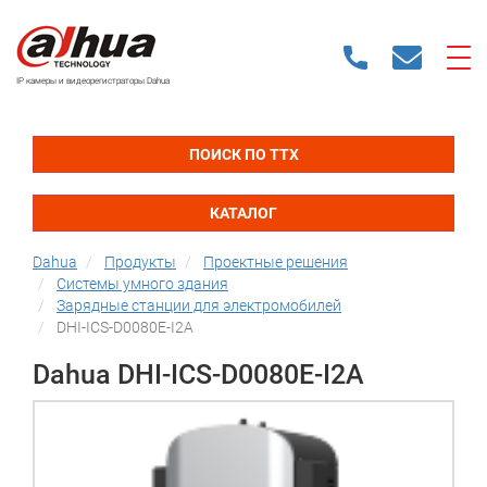
IP камеры и видеорегистраторы Dahua
ПОИСК ПО ТТХ
КАТАЛОГ
Dahua
Продукты
Проектные решения
Системы умного здания
Зарядные станции для электромобилей
DHI-ICS-D0080E-I2A
Dahua DHI-ICS-D0080E-I2A