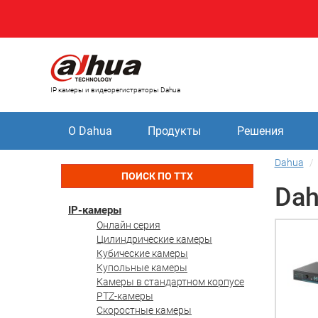
IP камеры и видеорегистраторы Dahua
О Dahua
Продукты
Решения
Dahua
ПОИСК ПО ТТХ
Dah
IP-камеры
Онлайн серия
Цилиндрические камеры
Кубические камеры
Купольные камеры
Камеры в стандартном корпусе
PTZ-камеры
Скоростные камеры