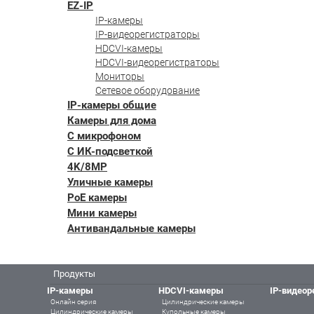
EZ-IP
IP-камеры
IP-видеорегистраторы
HDCVI-камеры
HDCVI-видеорегистраторы
Мониторы
Сетевое оборудование
IP-камеры общие
Камеры для дома
С микрофоном
С ИК-подсветкой
4K/8MP
Уличные камеры
PoE камеры
Мини камеры
Антивандальные камеры
Продукты
IP-камеры
HDCVI-камеры
IP-видеор
Онлайн серия
Цилиндрические камеры
Цилиндрические камеры
Купольные камеры