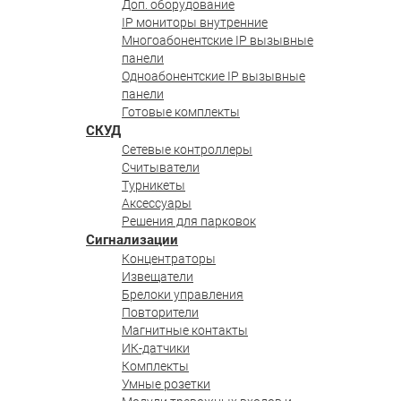
Доп. оборудование
IP мониторы внутренние
Многоабонентские IP вызывные
панели
Одноабонентские IP вызывные
панели
Готовые комплекты
СКУД
Сетевые контроллеры
Считыватели
Турникеты
Аксессуары
Решения для парковок
Сигнализации
Концентраторы
Извещатели
Брелоки управления
Повторители
Магнитные контакты
ИК-датчики
Комплекты
Умные розетки