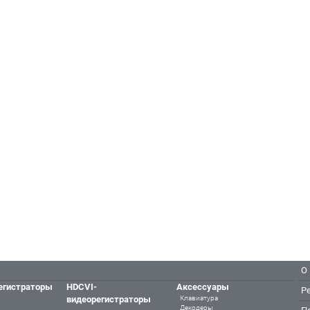
О
егистраторы
HDCVI-
Аксессуары
Р
видеорегистраторы
Клавиатура
Декодеры