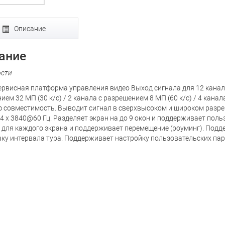
Описание
ание
ости
рвисная платформа управления видео Выход сигнала для 12 канало
ем 32 МП (30 к/с) / 2 канала с разрешением 8 МП (60 к/с) / 4 канал
 совместимость. Выводит сигнал в сверхвысоком и широком разр
24 x 3840@60 Гц. Разделяет экран на до 9 окон и поддерживает пол
н для каждого экрана и поддерживает перемещение (роуминг). Подд
вку интервала тура. Поддерживает настройку пользовательских пар