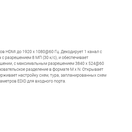
в HDMI до 1920 x 1080@60 Гц. Декодирует 1 канал с
а с разрешением 8 МП (30 к/с), и обеспечивает
ешении, с максимальным разрешением 3840 x 524@60
ьзовательское разделение в формате M x N. Открывает
ерживает настройку схем, тура, запланированных схем
аметров EDID для входного порта.