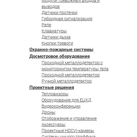
Модули тревожных входов и
выводов
Датчики протечки
Гибридная сигнализация
Реле
Клавиатуры
Датчики дыма
Кнопки тревоги
Охранно-пожарные системы
Досмотровое оборудование
Проходной металлодетектор с
мониторингом температуры тела
Проходной металлодетектор
Ручной металлодетектор
Проектные решения
Тепловизоры
Оборудование для ЕЦХД
Видеоконференции
Дроны
Отображение и управление
Аксессуары
Проектные HDCVI-камеры
Системы умного траффика