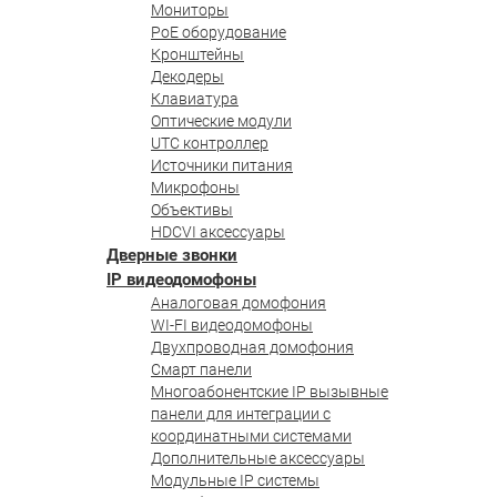
Мониторы
PoE оборудование
Кронштейны
Декодеры
Клавиатура
Оптические модули
UTC контроллер
Источники питания
Микрофоны
Объективы
HDCVI аксессуары
Дверные звонки
IP видеодомофоны
Аналоговая домофония
WI-FI видеодомофоны
Двухпроводная домофония
Смарт панели
Многоабонентские IP вызывные
панели для интеграции с
координатными системами
Дополнительные аксессуары
Модульные IP системы