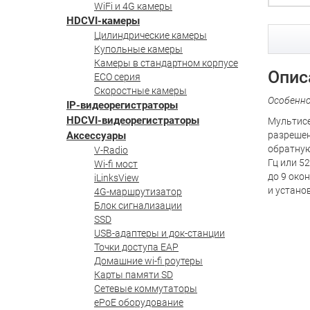
WiFi и 4G камеры
HDCVI-камеры
Цилиндрические камеры
Купольные камеры
Камеры в стандартном корпусе
Опис
ECO серия
Скоростные камеры
Особенн
IP-видеорегистраторы
HDCVI-видеорегистраторы
Мультисе
Аксессуары
разрешени
обратную
V-Radio
Гц или 5
Wi-fi мост
до 9 око
iLinksView
и устано
4G-маршрутизатор
Блок сигнализации
SSD
USB-адаптеры и док-станции
Точки доступа EAP
Домашние wi-fi роутеры
Карты памяти SD
Сетевые коммутаторы
ePoE оборудование