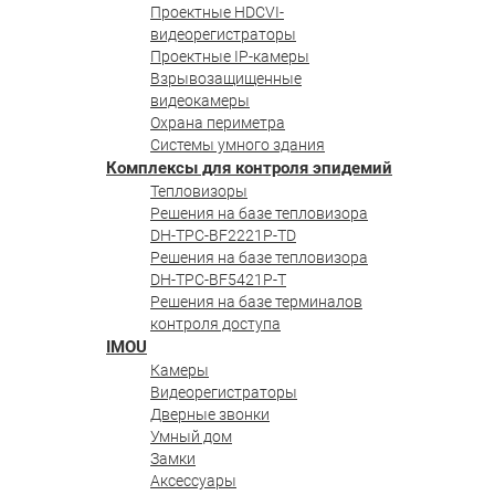
Проектные HDCVI-
видеорегистраторы
Проектные IP-камеры
Взрывозащищенные
видеокамеры
Охрана периметра
Системы умного здания
Комплексы для контроля эпидемий
Тепловизоры
Решения на базе тепловизора
DH-TPC-BF2221P-TD
Решения на базе тепловизора
DH-TPC-BF5421P-T
Решения на базе терминалов
контроля доступа
IMOU
Камеры
Видеорегистраторы
Дверные звонки
Умный дом
Замки
Аксессуары