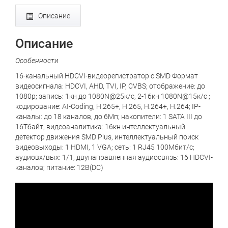
Описание
Описание
Особенности
16-канальный HDCVI-видеорегистратор c SMD Формат
видеосигнала: HDCVI, AHD, TVI, IP, CVBS; отображение: до
1080p; запись: 1кн до 1080N@25к/с, 2-16кн 1080N@15к/с ;
кодирование: AI-Coding, H.265+, H.265, H.264+, H.264; IP-
каналы: до 18 каналов, до 6Мп; накопители: 1 SATA III до
16Тбайт; видеоаналитика: 16кн интеллектуальный
детектор движения SMD Plus, интеллектуальный поиск
видеовыходы: 1 HDMI, 1 VGA; сеть: 1 RJ45 100Мбит/с;
аудиовх/вых: 1/1, двунаправленная аудиосвязь: 16 HDCVI-
каналов; питание: 12В(DC)