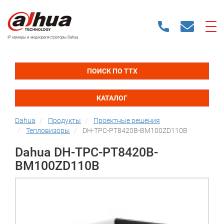
IP камеры и видеорегистраторы Dahua
ПОИСК ПО ТТХ
КАТАЛОГ
Dahua
Продукты
Проектные решения
Тепловизоры
DH-TPC-PT8420B-BM100ZD110B
Dahua DH-TPC-PT8420B-
BM100ZD110B