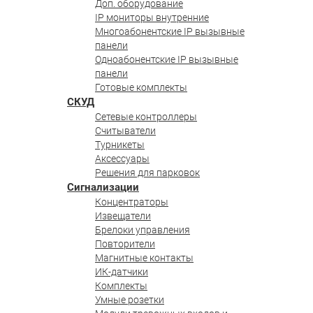
Доп. оборудование
IP мониторы внутренние
Многоабонентские IP вызывные
панели
Одноабонентские IP вызывные
панели
Готовые комплекты
СКУД
Сетевые контроллеры
Считыватели
Турникеты
Аксессуары
Решения для парковок
Сигнализации
Концентраторы
Извещатели
Брелоки управления
Повторители
Магнитные контакты
ИК-датчики
Комплекты
Умные розетки