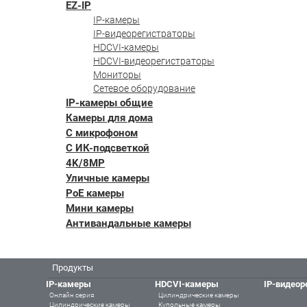
EZ-IP
IP-камеры
IP-видеорегистраторы
HDCVI-камеры
HDCVI-видеорегистраторы
Мониторы
Сетевое оборудование
IP-камеры общие
Камеры для дома
С микрофоном
С ИК-подсветкой
4K/8MP
Уличные камеры
PoE камеры
Мини камеры
Антивандальные камеры
Продукты
IP-камеры
HDCVI-камеры
IP-видеор
Онлайн серия
Цилиндрические камеры
Цилиндрические камеры
Купольные камеры