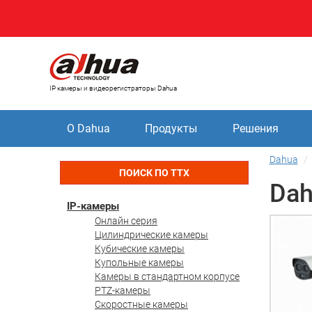
IP камеры и видеорегистраторы Dahua
О Dahua
Продукты
Решения
Dahua
ПОИСК ПО ТТХ
Dah
IP-камеры
Онлайн серия
Цилиндрические камеры
Кубические камеры
Купольные камеры
Камеры в стандартном корпусе
PTZ-камеры
Скоростные камеры