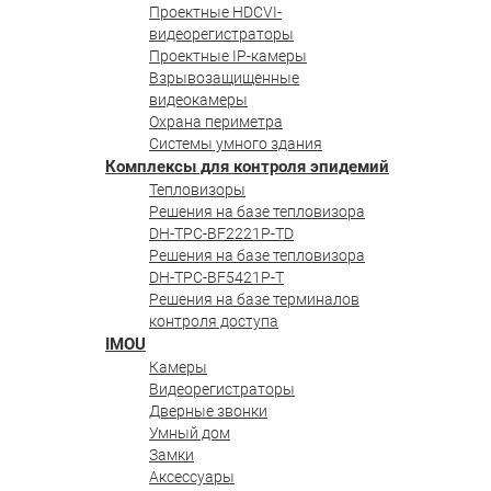
Проектные HDCVI-
видеорегистраторы
Проектные IP-камеры
Взрывозащищенные
видеокамеры
Охрана периметра
Системы умного здания
Комплексы для контроля эпидемий
Тепловизоры
Решения на базе тепловизора
DH-TPC-BF2221P-TD
Решения на базе тепловизора
DH-TPC-BF5421P-T
Решения на базе терминалов
контроля доступа
IMOU
Камеры
Видеорегистраторы
Дверные звонки
Умный дом
Замки
Аксессуары