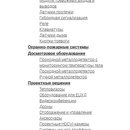
Модули тревожных входов и
выводов
Датчики протечки
Гибридная сигнализация
Реле
Клавиатуры
Датчики дыма
Кнопки тревоги
Охранно-пожарные системы
Досмотровое оборудование
Проходной металлодетектор с
мониторингом температуры тела
Проходной металлодетектор
Ручной металлодетектор
Проектные решения
Тепловизоры
Оборудование для ЕЦХД
Видеоконференции
Дроны
Отображение и управление
Аксессуары
Проектные HDCVI-камеры
Системы умного траффика