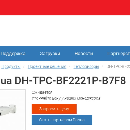
Поддержка
Загрузки
Новости
Партнёрс
Продукты
Проектные решения
Тепловизоры
DH-TPC-BF2
ua DH-TPC-BF2221P-B7F8
Ожидается.
Уточняйте цену у наших менеджеров
Запросить цену
Стать партнёром Dahua