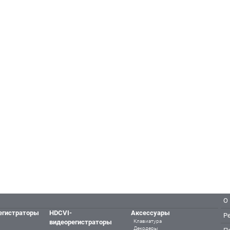
О
егистраторы
HDCVI-
Аксессуары
Р
видеорегистраторы
Клавиатура
Декодеры