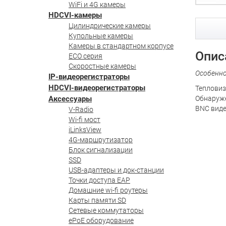
WiFi и 4G камеры
HDCVI-камеры
Цилиндрические камеры
Купольные камеры
Камеры в стандартном корпусе
Опис
ECO серия
Скоростные камеры
Особенн
IP-видеорегистраторы
HDCVI-видеорегистраторы
Тепловиз
Аксессуары
Обнаружен
BNC виде
V-Radio
Wi-fi мост
iLinksView
4G-маршрутизатор
Блок сигнализации
SSD
USB-адаптеры и док-станции
Точки доступа EAP
Домашние wi-fi роутеры
Карты памяти SD
Сетевые коммутаторы
ePoE оборудование