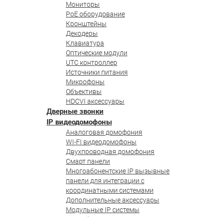
Мониторы
PoE оборудование
Кронштейны
Декодеры
Клавиатура
Оптические модули
UTC контроллер
Источники питания
Микрофоны
Объективы
HDCVI аксессуары
Дверные звонки
IP видеодомофоны
Аналоговая домофония
WI-FI видеодомофоны
Двухпроводная домофония
Смарт панели
Многоабонентские IP вызывные
панели для интеграции с
координатными системами
Дополнительные аксессуары
Модульные IP системы