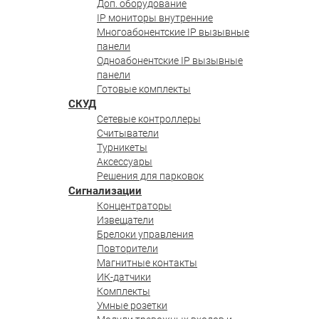
Доп. оборудование
IP мониторы внутренние
Многоабонентские IP вызывные
панели
Одноабонентские IP вызывные
панели
Готовые комплекты
СКУД
Сетевые контроллеры
Считыватели
Турникеты
Аксессуары
Решения для парковок
Сигнализации
Концентраторы
Извещатели
Брелоки управления
Повторители
Магнитные контакты
ИК-датчики
Комплекты
Умные розетки