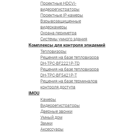
Проектные HDCVI-
видеорегистраторы
Проектные IP-камеры
Взрывозащищенные
видеокамеры
Охрана периметра
Системы умного здания
Комплексы для контроля эпидемий
Тепловизоры
Решения на базе тепловизора
DH-TPC-BF2221P-TD
Решения на базе тепловизора
DH-TPC-BF5421P-T
Решения на базе терминалов
контроля доступа
IMOU
Камеры
Видеорегистраторы
Дверные звонки
Умный дом
Замки
Аксессуары