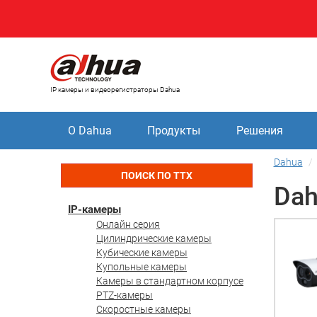
IP камеры и видеорегистраторы Dahua
О Dahua
Продукты
Решения
Dahua
ПОИСК ПО ТТХ
Dah
IP-камеры
Онлайн серия
Цилиндрические камеры
Кубические камеры
Купольные камеры
Камеры в стандартном корпусе
PTZ-камеры
Скоростные камеры