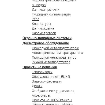
Модули тревожных входов и
выводов
Датчики протечки
Гибридная сигнализация
Реле
Клавиатуры
Датчики дыма
Кнопки тревоги
Охранно-пожарные системы
Досмотровое оборудование
Проходной металлодетектор с
мониторингом температуры тела
Проходной металлодетектор
Ручной металлодетектор
Проектные решения
Тепловизоры
Оборудование для ЕЦХД
Видеоконференции
Дроны
Отображение и управление
Аксессуары
Проектные HDCVI-камеры
Системы умного траффика