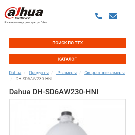
IP камеры и видеорегистраторы Dahua
ПОИСК ПО ТТХ
КАТАЛОГ
Dahua
Продукты
IP-камеры
Скоростные камеры
DH-SD6AW230-HNI
Dahua DH-SD6AW230-HNI