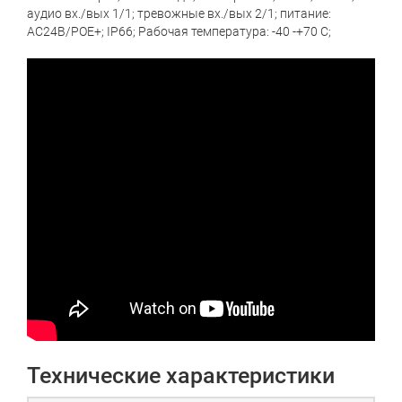
аудио вх./вых 1/1; тревожные вх./вых 2/1; питание:
AC24В/PОE+; IP66; Рабочая температура: -40 -+70 С;
Технические характеристики