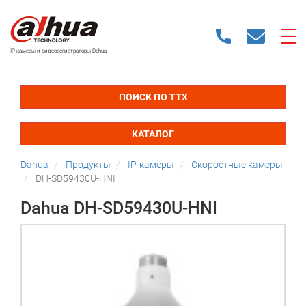
IP камеры и видеорегистраторы Dahua
ПОИСК ПО ТТХ
КАТАЛОГ
Dahua
Продукты
IP-камеры
Скоростные камеры
DH-SD59430U-HNI
Dahua DH-SD59430U-HNI