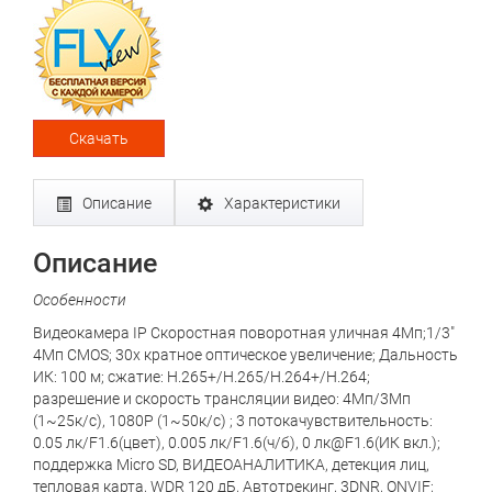
Скачать
Описание
Характеристики
Описание
Особенности
Видеокамера IP Скоростная поворотная уличная 4Мп;1/3"
4Mп CMOS; 30x кратное оптическое увеличение; Дальность
ИК: 100 м; сжатие: H.265+/H.265/H.264+/H.264;
разрешение и скорость трансляции видео: 4Мп/3Мп
(1~25к/с), 1080P (1~50к/с) ; 3 потокачувствительность:
0.05 лк/F1.6(цвет), 0.005 лк/F1.6(ч/б), 0 лк@F1.6(ИК вкл.);
поддержка Micro SD, ВИДЕОАНАЛИТИКА, детекция лиц,
тепловая карта, WDR 120 дБ, Автотрекинг, 3DNR, ONVIF;