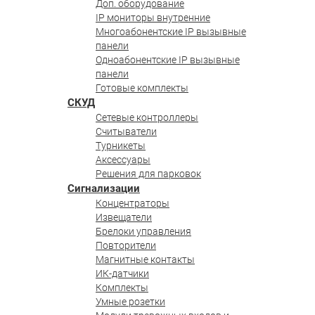
Доп. оборудование
IP мониторы внутренние
Многоабонентские IP вызывные
панели
Одноабонентские IP вызывные
панели
Готовые комплекты
СКУД
Сетевые контроллеры
Считыватели
Турникеты
Аксессуары
Решения для парковок
Сигнализации
Концентраторы
Извещатели
Брелоки управления
Повторители
Магнитные контакты
ИК-датчики
Комплекты
Умные розетки