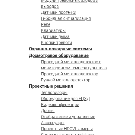
Модули тревожных входов и
выводов
Датчики протечки
Гибридная сигнализация
Реле
Клавиатуры
Датчики дыма
Кнопки тревоги
Охранно-пожарные системы
Досмотровое оборудование
Проходной металлодетектор с
мониторингом температуры тела
Проходной металлодетектор
Ручной металлодетектор
Проектные решения
Тепловизоры
Оборудование для ЕЦХД
Видеоконференции
Дроны
Отображение и управление
Аксессуары
Проектные HDCVI-камеры
Системы умного траффика