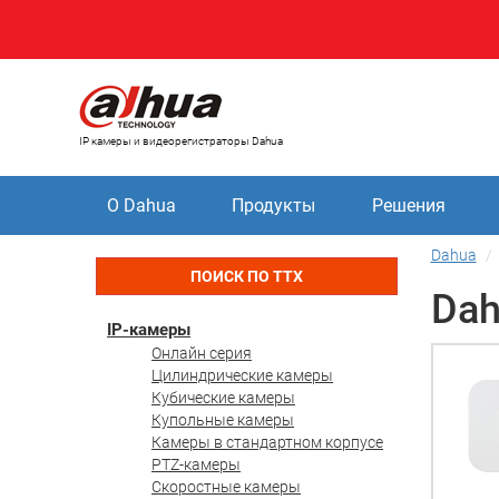
IP камеры и видеорегистраторы Dahua
О Dahua
Продукты
Решения
Dahua
ПОИСК ПО ТТХ
Dah
IP-камеры
Онлайн серия
Цилиндрические камеры
Кубические камеры
Купольные камеры
Камеры в стандартном корпусе
PTZ-камеры
Скоростные камеры