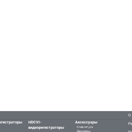
О
егистраторы
HDCVI-
Аксессуары
Р
видеорегистраторы
Клавиатура
Декодеры