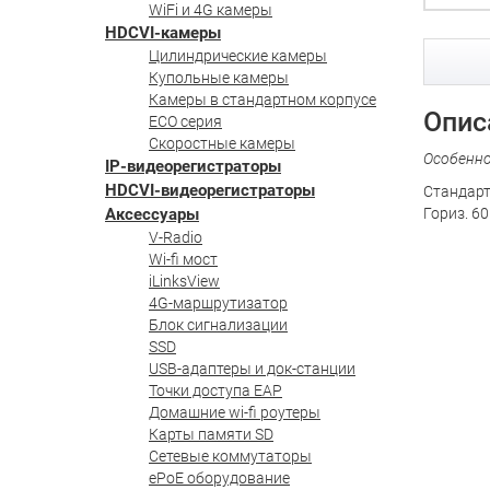
WiFi и 4G камеры
HDCVI-камеры
Цилиндрические камеры
Купольные камеры
Камеры в стандартном корпусе
Опис
ECO серия
Скоростные камеры
Особенн
IP-видеорегистраторы
HDCVI-видеорегистраторы
Стандарт
Аксессуары
Гориз. 60
V-Radio
Wi-fi мост
iLinksView
4G-маршрутизатор
Блок сигнализации
SSD
USB-адаптеры и док-станции
Точки доступа EAP
Домашние wi-fi роутеры
Карты памяти SD
Сетевые коммутаторы
ePoE оборудование