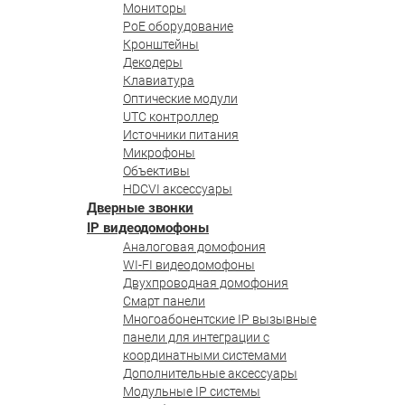
Мониторы
PoE оборудование
Кронштейны
Декодеры
Клавиатура
Оптические модули
UTC контроллер
Источники питания
Микрофоны
Объективы
HDCVI аксессуары
Дверные звонки
IP видеодомофоны
Аналоговая домофония
WI-FI видеодомофоны
Двухпроводная домофония
Смарт панели
Многоабонентские IP вызывные
панели для интеграции с
координатными системами
Дополнительные аксессуары
Модульные IP системы