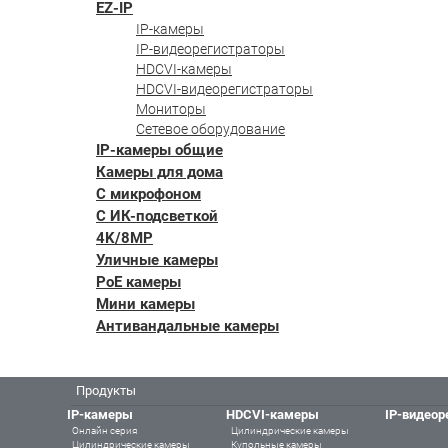
EZ-IP
IP-камеры
IP-видеорегистраторы
HDCVI-камеры
HDCVI-видеорегистраторы
Мониторы
Сетевое оборудование
IP-камеры общие
Камеры для дома
С микрофоном
С ИК-подсветкой
4K/8MP
Уличные камеры
PoE камеры
Мини камеры
Антивандальные камеры
Продукты
IP-камеры
HDCVI-камеры
IP-видеор
Онлайн серия
Цилиндрические камеры
Цилиндрические камеры
Купольные камеры