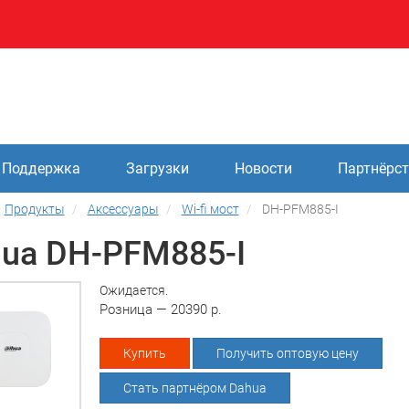
Поддержка
Загрузки
Новости
Партнёрс
Продукты
Аксессуары
Wi-fi мост
DH-PFM885-I
ua DH-PFM885-I
Ожидается.
Розница — 20390 р.
Купить
Получить оптовую цену
Стать партнёром Dahua