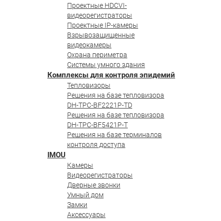
Проектные HDCVI-
видеорегистраторы
Проектные IP-камеры
Взрывозащищенные
видеокамеры
Охрана периметра
Системы умного здания
Комплексы для контроля эпидемий
Тепловизоры
Решения на базе тепловизора
DH-TPC-BF2221P-TD
Решения на базе тепловизора
DH-TPC-BF5421P-T
Решения на базе терминалов
контроля доступа
IMOU
Камеры
Видеорегистраторы
Дверные звонки
Умный дом
Замки
Аксессуары