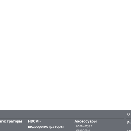
О
егистраторы
HDCVI-
Аксессуары
Р
видеорегистраторы
Клавиатура
Декодеры