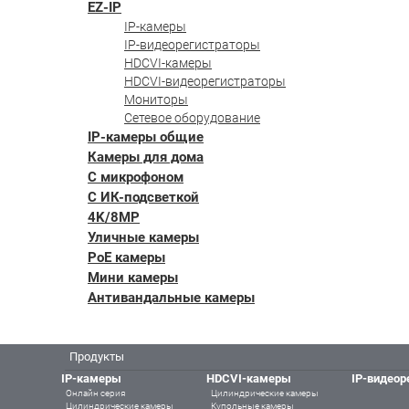
EZ-IP
IP-камеры
IP-видеорегистраторы
HDCVI-камеры
HDCVI-видеорегистраторы
Мониторы
Сетевое оборудование
IP-камеры общие
Камеры для дома
С микрофоном
С ИК-подсветкой
4K/8MP
Уличные камеры
PoE камеры
Мини камеры
Антивандальные камеры
Продукты
IP-камеры
HDCVI-камеры
IP-видеор
Онлайн серия
Цилиндрические камеры
Цилиндрические камеры
Купольные камеры