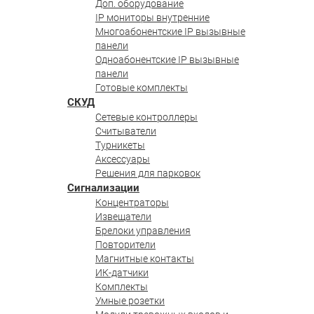
Доп. оборудование
IP мониторы внутренние
Многоабонентские IP вызывные
панели
Одноабонентские IP вызывные
панели
Готовые комплекты
СКУД
Сетевые контроллеры
Считыватели
Турникеты
Аксессуары
Решения для парковок
Сигнализации
Концентраторы
Извещатели
Брелоки управления
Повторители
Магнитные контакты
ИК-датчики
Комплекты
Умные розетки