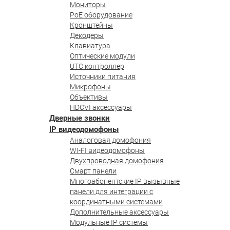
Мониторы
PoE оборудование
Кронштейны
Декодеры
Клавиатура
Оптические модули
UTC контроллер
Источники питания
Микрофоны
Объективы
HDCVI аксессуары
Дверные звонки
IP видеодомофоны
Аналоговая домофония
WI-FI видеодомофоны
Двухпроводная домофония
Смарт панели
Многоабонентские IP вызывные
панели для интеграции с
координатными системами
Дополнительные аксессуары
Модульные IP системы