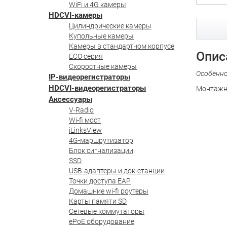
WiFi и 4G камеры
HDCVI-камеры
Цилиндрические камеры
Купольные камеры
Камеры в стандартном корпусе
Опис
ECO серия
Скоростные камеры
Особенн
IP-видеорегистраторы
HDCVI-видеорегистраторы
Монтажна
Аксессуары
V-Radio
Wi-fi мост
iLinksView
4G-маршрутизатор
Блок сигнализации
SSD
USB-адаптеры и док-станции
Точки доступа EAP
Домашние wi-fi роутеры
Карты памяти SD
Сетевые коммутаторы
ePoE оборудование