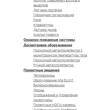
Модули тревожных входов и
выводов
Датчики протечки
Гибридная сигнализация
Реле
Клавиатуры
Датчики дыма
Кнопки тревоги
Охранно-пожарные системы
Досмотровое оборудование
Проходной металлодетектор с
мониторингом температуры тела
Проходной металлодетектор
Ручной металлодетектор
Проектные решения
Тепловизоры
Оборудование для ЕЦХД
Видеоконференции
Дроны
Отображение и управление
Аксессуары
Проектные HDCVI-камеры
Системы умного траффика