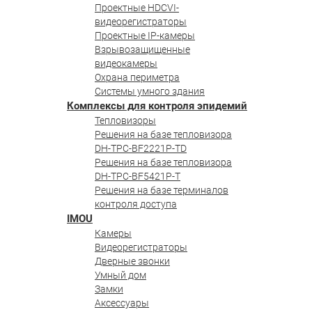
Проектные HDCVI-
видеорегистраторы
Проектные IP-камеры
Взрывозащищенные
видеокамеры
Охрана периметра
Системы умного здания
Комплексы для контроля эпидемий
Тепловизоры
Решения на базе тепловизора
DH-TPC-BF2221P-TD
Решения на базе тепловизора
DH-TPC-BF5421P-T
Решения на базе терминалов
контроля доступа
IMOU
Камеры
Видеорегистраторы
Дверные звонки
Умный дом
Замки
Аксессуары