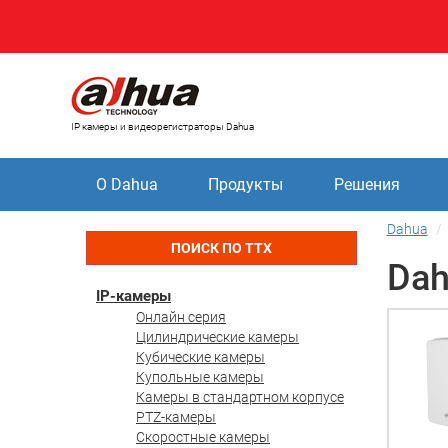
IP камеры и видеорегистраторы Dahua
О Dahua
Продукты
Решения
Dahua
ПОИСК ПО ТТХ
Dah
IP-камеры
Онлайн серия
Цилиндрические камеры
Кубические камеры
Купольные камеры
Камеры в стандартном корпусе
PTZ-камеры
Скоростные камеры