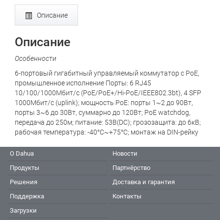
Описание
Описание
Особенности
6-портовый гигабитный управляемый коммутатор с PoE,
промышленное исполнение Порты: 6 RJ45
10/100/1000Мбит/с (PoE/PoE+/Hi-PoE/IEEE802.3bt), 4 SFP
1000Мбит/с (uplink); мощность PoE: порты 1~2 до 90Вт,
порты 3~6 до 30Вт, суммарно до 120Вт; PoE watchdog,
передача до 250м; питание: 53В(DC); грозозащита: до 6кВ;
рабочая температура: -40°С~+75°С; монтаж на DIN-рейку
О Dahua
Новости
Продукты
Партнёрство
Решения
Доставка и гарантия
Поддержка
Контакты
Загрузки