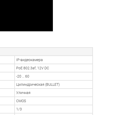
IP-видеокамера
PoE 802.3af, 12V DC
-20 ... 60
Цилиндрическая (BULLET)
Уличная
CMOS
1/3