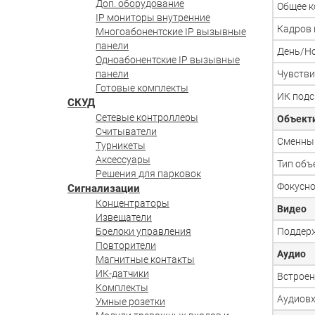
Доп. оборудование
Общее к
IP мониторы внутренние
Кадров 
Многоабонентские IP вызывные
панели
День/Н
Одноабонентские IP вызывные
панели
Чувстви
Готовые комплекты
ИК подс
СКУД
Сетевые контроллеры
Объект
Считыватели
Сменны
Турникеты
Аксессуары
Тип объ
Решения для парковок
Фокусно
Сигнализации
Концентраторы
Видео
Извещатели
Брелоки управления
Поддерж
Повторители
Аудио
Магнитные контакты
ИК-датчики
Встрое
Комплекты
Аудиов
Умные розетки