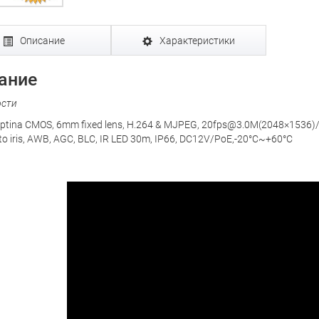
Описание
Характеристики
ание
ости
ptina CMOS, 6mm fixed lens, H.264 & MJPEG, 20fps@3.0M(2048×1536)/
o iris, AWB, AGC, BLC, IR LED 30m, IP66, DC12V/PoE,-20°C~+60°C