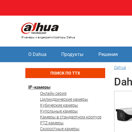
IP камеры и видеорегистраторы Dahua
О Dahua
Продукты
Решения
Dahua
ПОИСК ПО ТТХ
Dah
IP-камеры
Онлайн серия
Цилиндрические камеры
Кубические камеры
Купольные камеры
Камеры в стандартном корпусе
PTZ-камеры
Скоростные камеры