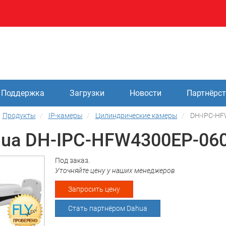
Поддержка
Загрузки
Новости
Партнёрс
Продукты
IP-камеры
Цилиндрические камеры
DH-IPC-HF
ua DH-IPC-HFW4300EP-06
Под заказ.
Уточняйте цену у наших менеджеров
Запросить цену
Стать партнёром Dahua