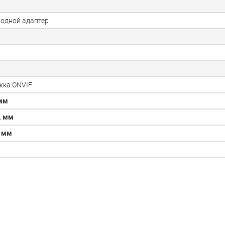
одной адаптер
жка ONVIF
мм
,
мм
,
мм