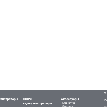
О
егистраторы
HDCVI-
Аксессуары
Р
видеорегистраторы
Клавиатура
Декодеры