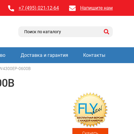
+7 (495) 021-12-64
Напишите нам
тво
Доставка и гарантия
Контакты
W4300EP-0600B
00B
Скачать