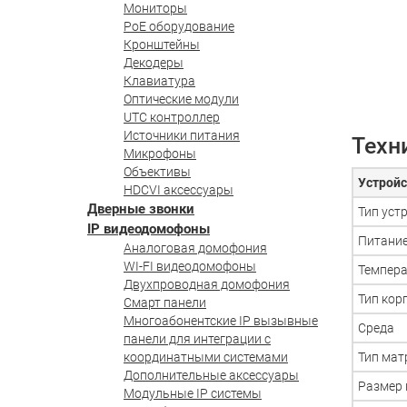
Мониторы
PoE оборудование
Кронштейны
Декодеры
Клавиатура
Оптические модули
UTC контроллер
Источники питания
Техн
Микрофоны
Объективы
Устройс
HDCVI аксессуары
Дверные звонки
Тип уст
IP видеодомофоны
Питани
Аналоговая домофония
WI-FI видеодомофоны
Темпера
Двухпроводная домофония
Тип кор
Смарт панели
Многоабонентские IP вызывные
Среда
панели для интеграции с
координатными системами
Тип ма
Дополнительные аксессуары
Размер
Модульные IP системы