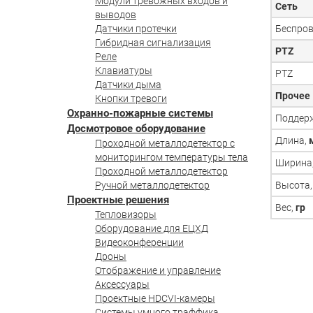
Модули тревожных входов и
Сеть
выводов
Датчики протечки
Беспров
Гибридная сигнализация
PTZ
Реле
Клавиатуры
PTZ
Датчики дыма
Прочее
Кнопки тревоги
Охранно-пожарные системы
Поддер
Досмотровое оборудование
Длина,
Проходной металлодетектор с
мониторингом температуры тела
Ширина
Проходной металлодетектор
Ручной металлодетектор
Высота
Проектные решения
Вес,
гр
Тепловизоры
Оборудование для ЕЦХД
Видеоконференции
Дроны
Отображение и управление
Аксессуары
Проектные HDCVI-камеры
Системы умного траффика