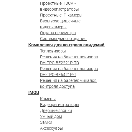
Проектные HDCVI-
видеорегистраторы
Проектные IP-камеры
Взрывозащищенные
видеокамеры
Охрана периметра
Системы умного здания
Комплексы для контроля эпидемий
Тепловизоры
Решения на базе тепловизора
DH-TPC-BF2221P-TD
Решения на базе тепловизора
DH-TPC-BF5421P-T
Решения на базе терминалов
контроля доступа
IMOU
Камеры
Видеорегистраторы
Дверные звонки
Умный дом
Замки
Аксессуары