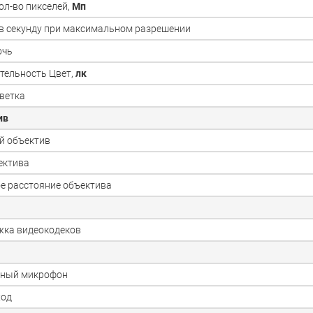
ол-во пикселей,
Мп
в секунду при максимальном разрешении
очь
тельность Цвет,
лк
ветка
ив
й объектив
ектива
е расстояние объектива
ка видеокодеков
нный микрофон
ход