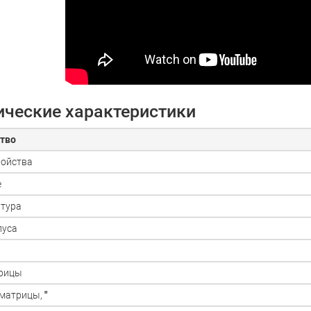
ические характеристики
тво
ройства
е
тура
пуса
трицы
 матрицы,
"