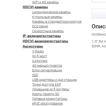
WiFi и 4G камеры
HDCVI-камеры
Цилиндрические камеры
Купольные камеры
Камеры в стандартном корпусе
Опис
ECO серия
Скоростные камеры
Особенн
IP-видеорегистраторы
HDCVI-видеорегистраторы
1/3” 3M A
Аксессуары
3DNR, Aut
V-Radio
Wi-fi мост
iLinksView
4G-маршрутизатор
Блок сигнализации
SSD
USB-адаптеры и док-станции
Точки доступа EAP
Домашние wi-fi роутеры
Карты памяти SD
Сетевые коммутаторы
ePoE оборудование