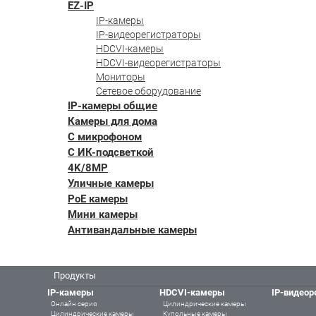
EZ-IP
IP-камеры
IP-видеорегистраторы
HDCVI-камеры
HDCVI-видеорегистраторы
Мониторы
Сетевое оборудование
IP-камеры общие
Камеры для дома
С микрофоном
С ИК-подсветкой
4K/8MP
Уличные камеры
PoE камеры
Мини камеры
Антивандальные камеры
Продукты
IP-камеры
HDCVI-камеры
IP-видеор
Онлайн серия
Цилиндрические камеры
Цилиндрические камеры
Купольные камеры