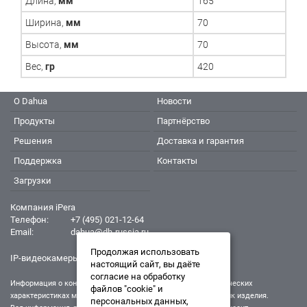
Длина,
мм
165
Ширина,
мм
70
Высота,
мм
70
Вес,
гр
420
О Dahua
Новости
Продукты
Партнёрство
Решения
Доставка и гарантия
Поддержка
Контакты
Загрузки
Компания iPera
Телефон:
+7 (495) 021-12-64
Email:
dahua@dh-russia.ru
Продолжая использовать
IP-видеокамеры Dahua - Дахуа
настоящий сайт, вы даёте
согласие на обработку
Информация о конкретном товаре, его внешнем виде и технических
файлов "cookie" и
характеристиках может отличаться от реальных характеристик изделия.
персональных данных,