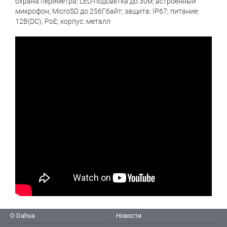
охрана периметра; LED-подсветка до 30м; встроенный
микрофон; MicroSD до 256Гбайт; защита: IP67; питание:
12В(DC), PoE; корпус: металл
О Dahua
Новости