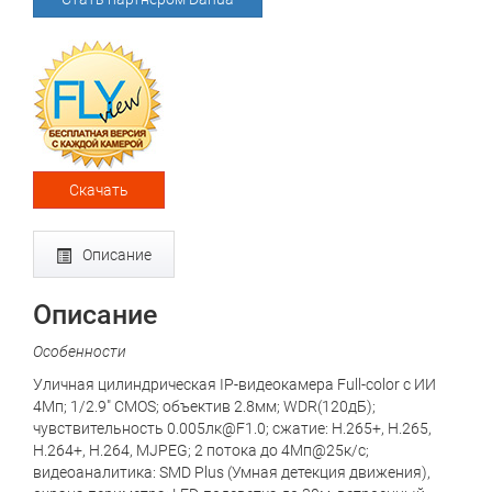
Скачать
Описание
Описание
Особенности
Уличная цилиндрическая IP-видеокамера Full-color с ИИ
4Мп; 1/2.9" CMOS; объектив 2.8мм; WDR(120дБ);
чувствительность 0.005лк@F1.0; сжатие: H.265+, H.265,
H.264+, H.264, MJPEG; 2 потока до 4Мп@25к/с;
видеоаналитика: SMD Plus (Умная детекция движения),