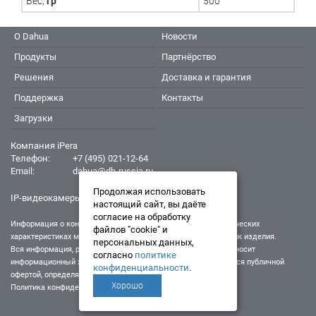
Вес,
гр
500
О Dahua
Новости
Продукты
Партнёрство
Решения
Доставка и гарантия
Поддержка
Контакты
Загрузки
Компания iPera
Телефон:
+7 (495) 021-12-64
Email:
dahua@dh-russia.ru
Продолжая использовать
IP-видеокамеры Dahua - Дахуа
настоящий сайт, вы даёте
согласие на обработку
Информация о конкретном товаре, его внешнем виде и технических
файлов "cookie" и
характеристиках может отличаться от реальных характеристик изделия.
персональных данных,
Вся информация, размещенная на данном интернет-ресурсе, носит
согласно
политике
информационный характер и ни при каких условиях не является публичной
конфиденциальности
.
офертой, определяемой положениями Статьи 437 (2) ГК РФ.
Хорошо
Политика конфиденциальности