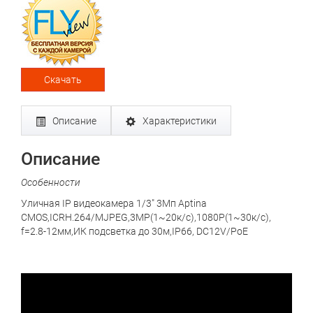
Скачать
Описание
Характеристики
Описание
Особенности
Уличная IP видеокамера 1/3" 3Mп Aptina
CMOS,ICRH.264/MJPEG,3MP(1~20к/с),1080P(1~30к/с),
f=2.8-12мм,ИК подсветка до 30м,IP66, DC12V/PoE