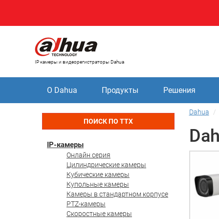
IP камеры и видеорегистраторы Dahua
О Dahua
Продукты
Решения
Dahua
ПОИСК ПО ТТХ
Dah
IP-камеры
Онлайн серия
Цилиндрические камеры
Кубические камеры
Купольные камеры
Камеры в стандартном корпусе
PTZ-камеры
Скоростные камеры