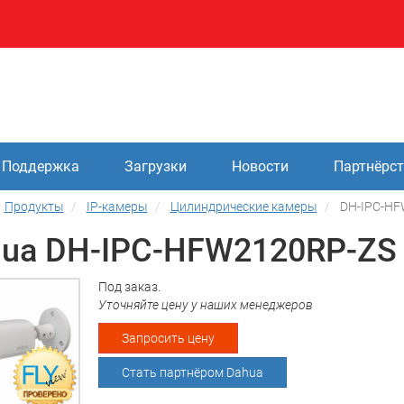
Поддержка
Загрузки
Новости
Партнёрс
Продукты
IP-камеры
Цилиндрические камеры
DH-IPC-HF
ua DH-IPC-HFW2120RP-ZS
Под заказ.
Уточняйте цену у наших менеджеров
Запросить цену
Стать партнёром Dahua