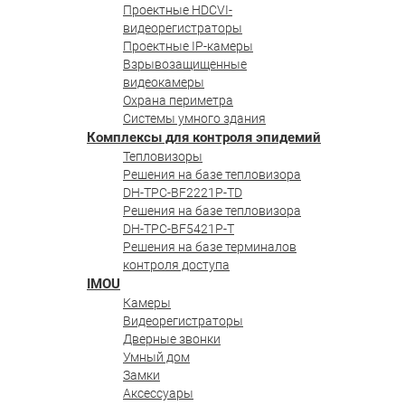
Проектные HDCVI-
видеорегистраторы
Проектные IP-камеры
Взрывозащищенные
видеокамеры
Охрана периметра
Системы умного здания
Комплексы для контроля эпидемий
Тепловизоры
Решения на базе тепловизора
DH-TPC-BF2221P-TD
Решения на базе тепловизора
DH-TPC-BF5421P-T
Решения на базе терминалов
контроля доступа
IMOU
Камеры
Видеорегистраторы
Дверные звонки
Умный дом
Замки
Аксессуары