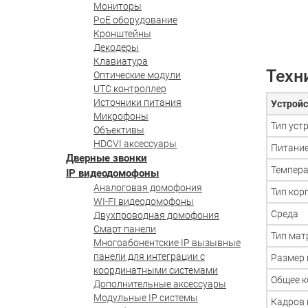
Мониторы
PoE оборудование
Кронштейны
Декодеры
Клавиатура
Техн
Оптические модули
UTC контроллер
Источники питания
Устройс
Микрофоны
Тип уст
Объективы
HDCVI аксессуары
Питани
Дверные звонки
Темпера
IP видеодомофоны
Аналоговая домофония
Тип кор
WI-FI видеодомофоны
Среда
Двухпроводная домофония
Смарт панели
Тип ма
Многоабонентские IP вызывные
панели для интеграции с
Размер
координатными системами
Общее к
Дополнительные аксессуары
Модульные IP системы
Кадров 