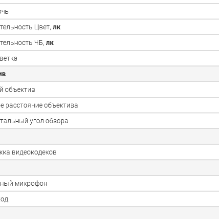
очь
тельность Цвет,
лк
тельность ЧБ,
лк
ветка
ив
й объектив
е расстояние объектива
тальный угол обзора
ка видеокодеков
нный микрофон
ход