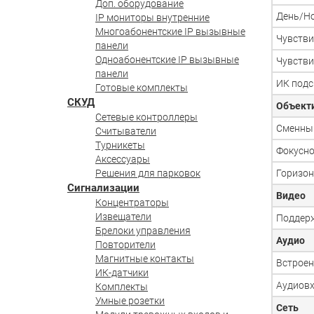
Доп. оборудование
День/Н
IP мониторы внутренние
Многоабонентские IP вызывные
Чувстви
панели
Одноабонентские IP вызывные
Чувстви
панели
ИК подс
Готовые комплекты
СКУД
Объект
Сетевые контроллеры
Сменны
Считыватели
Турникеты
Фокусно
Аксессуары
Решения для парковок
Горизон
Сигнализации
Видео
Концентраторы
Извещатели
Поддерж
Брелоки управления
Аудио
Повторители
Магнитные контакты
Встрое
ИК-датчики
Аудиов
Комплекты
Умные розетки
Сеть