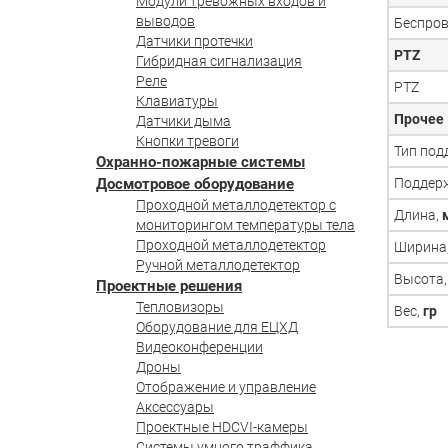
Модули тревожных входов и
выводов
Беспров
Датчики протечки
PTZ
Гибридная сигнализация
Реле
PTZ
Клавиатуры
Прочее
Датчики дыма
Кнопки тревоги
Тип под
Охранно-пожарные системы
Досмотровое оборудование
Поддер
Проходной металлодетектор с
Длина,
мониторингом температуры тела
Проходной металлодетектор
Ширина
Ручной металлодетектор
Высота
Проектные решения
Тепловизоры
Вес,
гр
Оборудование для ЕЦХД
Видеоконференции
Дроны
Отображение и управление
Аксессуары
Проектные HDCVI-камеры
Системы умного траффика