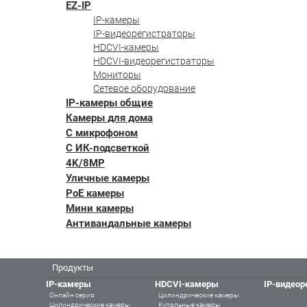
EZ-IP
IP-камеры
IP-видеорегистраторы
HDCVI-камеры
HDCVI-видеорегистраторы
Мониторы
Сетевое оборудование
IP-камеры общие
Камеры для дома
С микрофоном
С ИК-подсветкой
4K/8MP
Уличные камеры
PoE камеры
Мини камеры
Антивандальные камеры
Продукты
IP-камеры
HDCVI-камеры
IP-видеор
Онлайн серия
Цилиндрические камеры
Цилиндрические камеры
Купольные камеры