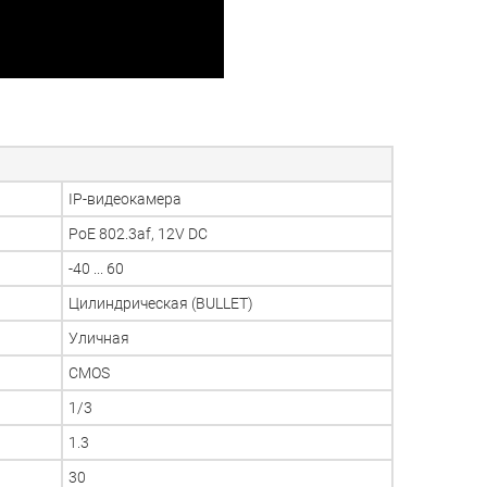
IP-видеокамера
PoE 802.3af, 12V DC
-40 ... 60
Цилиндрическая (BULLET)
Уличная
CMOS
1/3
1.3
30