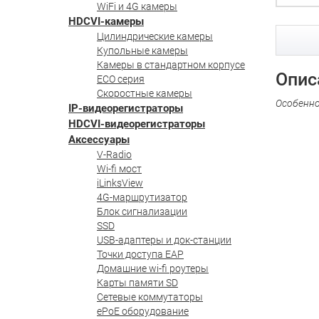
WiFi и 4G камеры
HDCVI-камеры
Цилиндрические камеры
Купольные камеры
Камеры в стандартном корпусе
Опис
ECO серия
Скоростные камеры
Особенн
IP-видеорегистраторы
HDCVI-видеорегистраторы
Аксессуары
V-Radio
Wi-fi мост
iLinksView
4G-маршрутизатор
Блок сигнализации
SSD
USB-адаптеры и док-станции
Точки доступа EAP
Домашние wi-fi роутеры
Карты памяти SD
Сетевые коммутаторы
ePoE оборудование