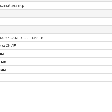
одной адаптер
держиваемых карт памяти
жка ONVIF
мм
,
мм
,
мм