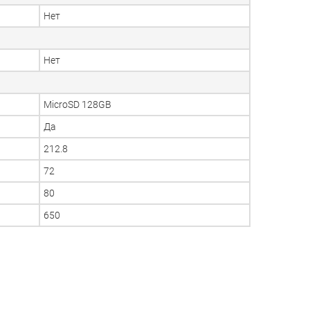
Нет
Нет
MicroSD 128GB
Да
212.8
72
80
650