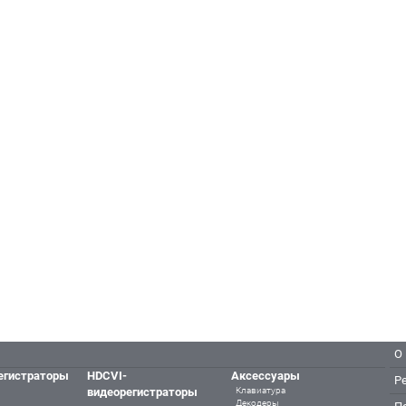
О
егистраторы
HDCVI-
Аксессуары
Р
видеорегистраторы
Клавиатура
Декодеры