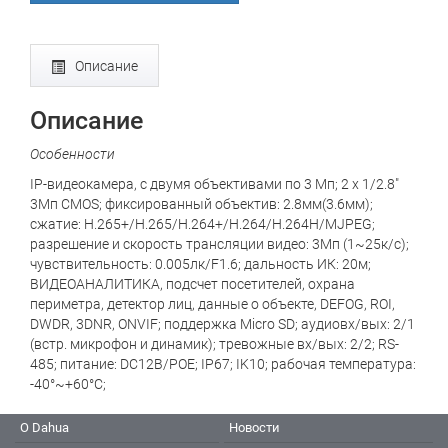
Описание
Описание
Особенности
IP-видеокамера, с двумя объективами по 3 Mп; 2 x 1/2.8"
3Mп CMOS; фиксированный объектив: 2.8мм(3.6мм);
сжатие: H.265+/H.265/H.264+/H.264/H.264H/MJPEG;
разрешение и скорость трансляции видео: 3Мп (1~25к/с);
чувствительность: 0.005лк/F1.6; дальность ИК: 20м;
ВИДЕОАНАЛИТИКА, подсчет посетителей, охрана
периметра, детектор лиц, данные о объекте, DEFOG, ROI,
DWDR, 3DNR, ONVIF; поддержка Micro SD; аудиовх/вых: 2/1
(встр. микрофон и динамик); тревожные вх/вых: 2/2; RS-
485; питание: DC12В/PОE; IP67; IK10; рабочая температура:
-40°~+60°С;
О Dahua
Новости