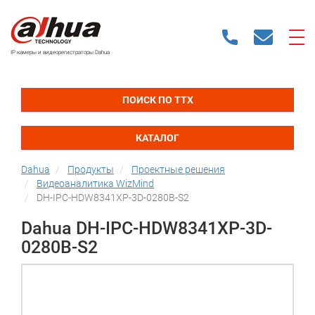
IP камеры и видеорегистраторы Dahua
ПОИСК ПО ТТХ
КАТАЛОГ
Dahua
Продукты
Проектные решения
Видеоаналитика WizMind
DH-IPC-HDW8341XP-3D-0280B-S2
Dahua DH-IPC-HDW8341XP-3D-
0280B-S2