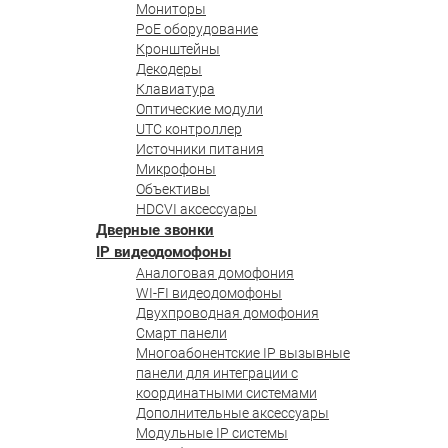
Мониторы
PoE оборудование
Кронштейны
Декодеры
Клавиатура
Оптические модули
UTC контроллер
Источники питания
Микрофоны
Объективы
HDCVI аксессуары
Дверные звонки
IP видеодомофоны
Аналоговая домофония
WI-FI видеодомофоны
Двухпроводная домофония
Смарт панели
Многоабонентские IP вызывные
панели для интеграции с
координатными системами
Дополнительные аксессуары
Модульные IP системы