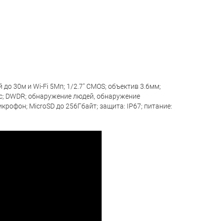
до 30м и Wi-Fi 5Мп; 1/2.7" CMOS; объектив 3.6мм;
к/с; DWDR; обнаружение людей, обнаружение
рофон; MicroSD до 256Гбайт; защита: IP67; питание: