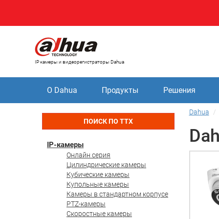
IP камеры и видеорегистраторы Dahua
О Dahua
Продукты
Решения
Dahua
ПОИСК ПО ТТХ
Dah
IP-камеры
Онлайн серия
Цилиндрические камеры
Кубические камеры
Купольные камеры
Камеры в стандартном корпусе
PTZ-камеры
Скоростные камеры