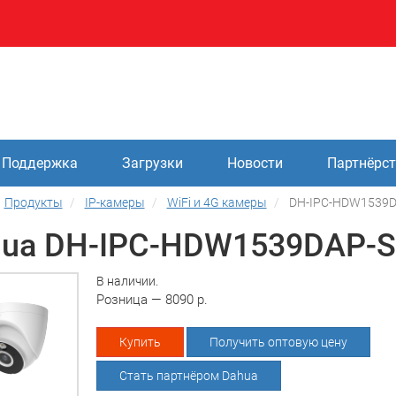
Поддержка
Загрузки
Новости
Партнёрс
Продукты
IP-камеры
WiFi и 4G камеры
DH-IPC-HDW1539D
ua DH-IPC-HDW1539DAP-S
В наличии.
Розница — 8090 р.
Купить
Получить оптовую цену
Стать партнёром Dahua