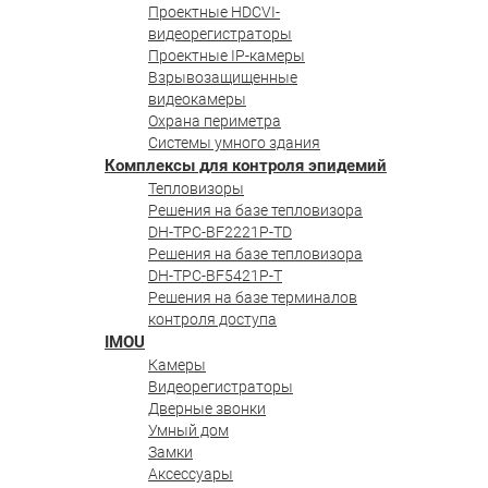
Проектные HDCVI-
видеорегистраторы
Проектные IP-камеры
Взрывозащищенные
видеокамеры
Охрана периметра
Системы умного здания
Комплексы для контроля эпидемий
Тепловизоры
Решения на базе тепловизора
DH-TPC-BF2221P-TD
Решения на базе тепловизора
DH-TPC-BF5421P-T
Решения на базе терминалов
контроля доступа
IMOU
Камеры
Видеорегистраторы
Дверные звонки
Умный дом
Замки
Аксессуары