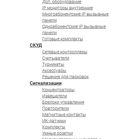
Доп. оборудование
IP мониторы внутренние
Многоабонентские IP вызывные
панели
Одноабонентские IP вызывные
панели
Готовые комплекты
СКУД
Сетевые контроллеры
Считыватели
Турникеты
Аксессуары
Решения для парковок
Сигнализации
Концентраторы
Извещатели
Брелоки управления
Повторители
Магнитные контакты
ИК-датчики
Комплекты
Умные розетки