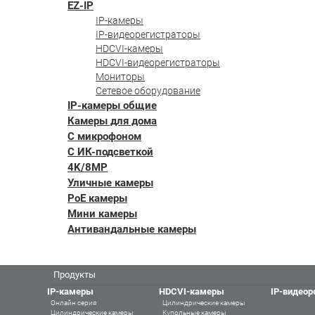
EZ-IP
IP-камеры
IP-видеорегистраторы
HDCVI-камеры
HDCVI-видеорегистраторы
Мониторы
Сетевое оборудование
IP-камеры общие
Камеры для дома
С микрофоном
С ИК-подсветкой
4K/8MP
Уличные камеры
PoE камеры
Мини камеры
Антивандальные камеры
Продукты
IP-камеры
HDCVI-камеры
IP-видеор
Онлайн серия
Цилиндрические камеры
Цилиндрические камеры
Купольные камеры