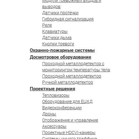
Модули тревожных входов и
выводов
Датчики протечки
Гибридная сигнализация
Реле
Клавиатуры
Датчики дыма
Кнопки тревоги
Охранно-пожарные системы
Досмотровое оборудование
Проходной металлодетектор с
мониторингом температуры тела
Проходной металлодетектор
Ручной металлодетектор
Проектные решения
Тепловизоры
Оборудование для ЕЦХД
Видеоконференции
Дроны
Отображение и управление
Аксессуары
Проектные HDCVI-камеры
Системы умного траффика