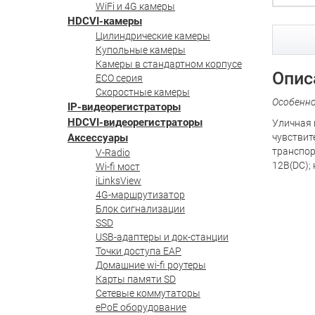
WiFi и 4G камеры
HDCVI-камеры
Цилиндрические камеры
Купольные камеры
Камеры в стандартном корпусе
Опис
ECO серия
Скоростные камеры
Особенн
IP-видеорегистраторы
HDCVI-видеорегистраторы
Уличная 
Аксессуары
чувствит
транспор
V-Radio
12В(DC); 
Wi-fi мост
iLinksView
4G-маршрутизатор
Блок сигнализации
SSD
USB-адаптеры и док-станции
Точки доступа EAP
Домашние wi-fi роутеры
Карты памяти SD
Сетевые коммутаторы
ePoE оборудование