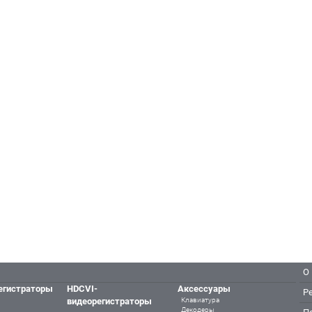
О
егистраторы
HDCVI-
Аксессуары
Р
видеорегистраторы
Клавиатура
Декодеры