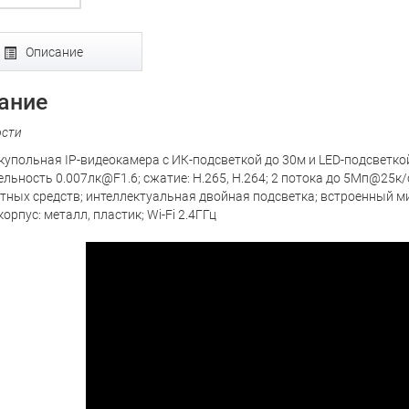
Описание
ание
ости
купольная IP-видеокамера с ИК-подсветкой до 30м и LED-подсветкой 
ельность 0.007лк@F1.6; сжатие: H.265, H.264; 2 потока до 5Мп@25
тных средств; интеллектуальная двойная подсветка; встроенный мик
корпус: металл, пластик; Wi-Fi 2.4ГГц