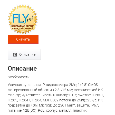
Скачать
Описание
Описание
Особенности
Уличная купольная IP-видеокамера 2Мп; 1/2.8" CMOS;
моторизованный объектив 2.8~12 мм; механический ИК-
фильтр; чувствительность 0.008лк@F1.7; сжатие: H.265+,
H.265, H.264+, H.264, MJPEG; 2 потока до 2Мп@25к/с; ИК-
подсветка до 40м; MicroSD до 256 Гбайт; защита: IP67;
питание: 12В(DC), PoE; корпус: металл, пластик