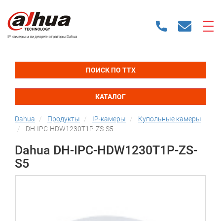
IP камеры и видеорегистраторы Dahua
ПОИСК ПО ТТХ
КАТАЛОГ
Dahua
Продукты
IP-камеры
Купольные камеры
DH-IPC-HDW1230T1P-ZS-S5
Dahua DH-IPC-HDW1230T1P-ZS-
S5