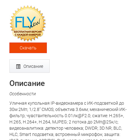
Скачать
Описание
Описание
Особенности
Уличная купольная IP-видеокамера с ИК-подсветкой до
30м 2Мп; 1/2.8” CMOS; объектив 3.6мм; механический ИК-
фильтр; чувствительность 0.01лк@F2.0; сжатие: H.265+,
H.265, H.264+, H.264, MJPEG; 2 потока до 2Мп@25к/с;
видеоаналитика: детектор человека; DWDR; 3D NR; BLC,
HLC; Smart подсветка; встроенный микрофон; защита: