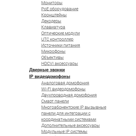
Мониторы
PoE оборудование
Кронштейны
Декодеры
Клавиатура
Оптические модули
UTC контроллер
Источники питания
Микрофоны
Объективы
HDCVI аксессуары
Дверные звонки
IP видеодомофоны
Аналоговая домофония
WI-FI видеодомофоны
Двухпроводная домофония
Смарт панели
Многоабонентские IP вызывные
панели для интеграции с
координатными системами
Дополнительные аксессуары
Модульные IP системы