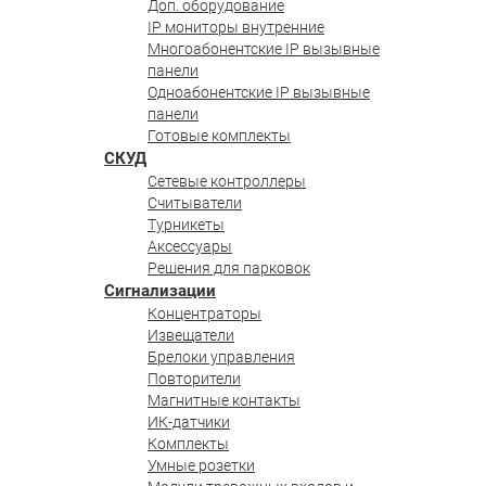
Доп. оборудование
IP мониторы внутренние
Многоабонентские IP вызывные
панели
Одноабонентские IP вызывные
панели
Готовые комплекты
СКУД
Сетевые контроллеры
Считыватели
Турникеты
Аксессуары
Решения для парковок
Сигнализации
Концентраторы
Извещатели
Брелоки управления
Повторители
Магнитные контакты
ИК-датчики
Комплекты
Умные розетки