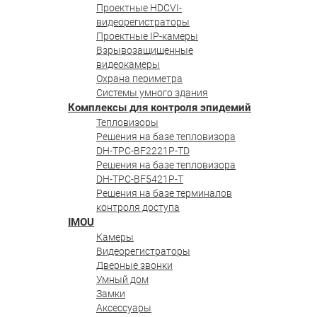
Проектные HDCVI-
видеорегистраторы
Проектные IP-камеры
Взрывозащищенные
видеокамеры
Охрана периметра
Системы умного здания
Комплексы для контроля эпидемий
Тепловизоры
Решения на базе тепловизора
DH-TPC-BF2221P-TD
Решения на базе тепловизора
DH-TPC-BF5421P-T
Решения на базе терминалов
контроля доступа
IMOU
Камеры
Видеорегистраторы
Дверные звонки
Умный дом
Замки
Аксессуары