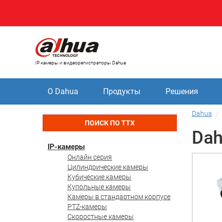
IP камеры и видеорегистраторы Dahua
О Dahua
Продукты
Решения
Dahua
ПОИСК ПО ТТХ
Dah
IP-камеры
Онлайн серия
Цилиндрические камеры
Кубические камеры
Купольные камеры
Камеры в стандартном корпусе
PTZ-камеры
Скоростные камеры