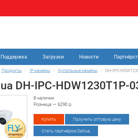
Поддержка
Загрузки
Новости
Партнёрс
Продукты
IP-камеры
Купольные камеры
DH-IPC-HDW123
ua DH-IPC-HDW1230T1P-0
В наличии.
Розница — 6290 р.
Купить
Получить оптовую цену
Стать партнёром Dahua