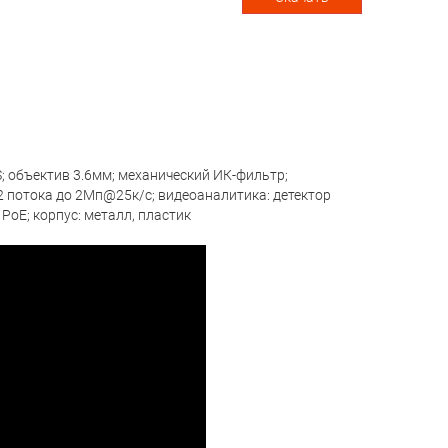
; объектив 3.6мм; механический ИК-фильтр;
; 2 потока до 2Мп@25к/с; видеоаналитика: детектор
 PoE; корпус: металл, пластик