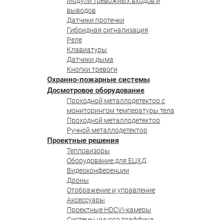
Модули тревожных входов и
выводов
Датчики протечки
Гибридная сигнализация
Реле
Клавиатуры
Датчики дыма
Кнопки тревоги
Охранно-пожарные системы
Досмотровое оборудование
Проходной металлодетектор с
мониторингом температуры тела
Проходной металлодетектор
Ручной металлодетектор
Проектные решения
Тепловизоры
Оборудование для ЕЦХД
Видеоконференции
Дроны
Отображение и управление
Аксессуары
Проектные HDCVI-камеры
Системы умного траффика