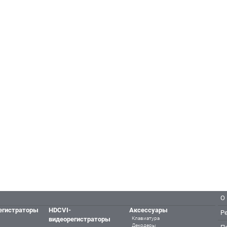
О
егистраторы
HDCVI-
Аксессуары
Р
видеорегистраторы
Клавиатура
Декодеры