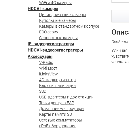
WiFi и 4G камеры
HDCVI-камеры
Цилиндрические камеры
Купольные камеры
Камеры в стандартном корпусе
Опис
ECO серия
Скоростные камеры
Особенн
IP-видеорегистраторы
HDCVI-видеорегистраторы
Уличная 
Аксессуары
чувствит
человека;
V-Radio
Wi-fi мост
iLinksView
4G-маршрутизатор
Блок сигнализации
SSD
USB-адаптеры и док-станции
Точки доступа EAP
Домашние wi-fi роутеры
Карты памяти SD
Сетевые коммутаторы
ePoE оборудование