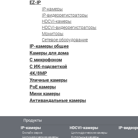
EZ-IP
IP-камеры
IP-видеорегистраторы
HDCVI-камеры
HDCVI-видеорегистраторы
Мониторы
Сетевое оборудование
IP-камеры общие
Камеры для дома
С микрофоном
С ИК-подсветкой
4K/8MP
Уличные камеры
PoE камеры
Мини камеры
Антивандальные камеры
Продукты
IP-камеры
HDCVI-камеры
IP-видеор
Онлайн серия
Цилиндрические камеры
Цилиндрические камеры
Купольные камеры