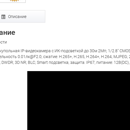
Описание
ание
ости
купольная IP-видеокамера с ИК-подсветкой до 30м 2Мп; 1/2.8" CMOS
ельность 0.01лк@F2.0; сжатие: H.265+, H.265, H.264+, H.264, MJPEG
 DWDR; 3D NR; BLC; Smart подсветка; защита: IP67; питание: 12В(DC),