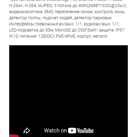
H.264+, H.264, MJPEG; 3 потока до 4Мп(2688?1520)@25к/с;
видеоаналитика: SMD, пересечение линии, контроль зоны,
детектор толпы, подсчет людей, детектор парковки.
Интерфейсы;тревожные вх/вых: 1/1; аудиовх/вых: 1/1;
LED-подсветка до 30м; MicroSD до 256Гбайт; защита: IP67
IK10; питание: 12В(DC), PoE/ePoE; корпус: металл