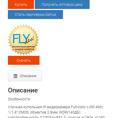
Купить
Получить оптовую цену
Стать партнёром Dahua
Скачать
Описание
Описание
Особенности
Уличная купольная IP-видеокамера Full-color с ИИ 4Мп;
1/1.8” CMOS; объектив 2.8мм; WDR(140дБ);
чувствительность 0.0005лк@F1.0; сжатие: H.265+, H.265,