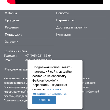
О Dahua
Новости
Продукты
Партнёрство
Решения
Доставка и гарантия
Поддержка
Контакты
Загрузки
Компания iPera
Телефон:
+7 (495) 021-12-64
Email:
dahua@dh-russia.ru
Продолжая использовать
IP-видеокамеры Dahua - Дахуа
настоящий сайт, вы даёте
согласие на обработку
Информация о конкретном товаре, его внешнем виде и технических
файлов "cookie" и
характеристиках может отличаться от реальных характеристик изделия.
персональных данных,
Вся информация, размещенная на данном интернет-ресурсе, носит
согласно
политике
информационный характер и ни при каких условиях не является публичной
конфиденциальности
.
офертой, определяемой положениями Статьи 437 (2) ГК РФ.
Хорошо
Политика конфиденциальности