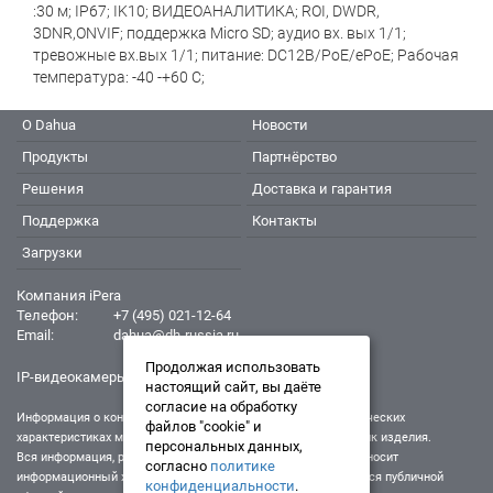
:30 м; IP67; IK10; ВИДЕОАНАЛИТИКА; ROI, DWDR,
3DNR,ONVIF; поддержка Micro SD; аудио вх. вых 1/1;
тревожные вх.вых 1/1; питание: DC12В/PoE/ePoE; Рабочая
температура: -40 -+60 С;
О Dahua
Новости
Продукты
Партнёрство
Решения
Доставка и гарантия
Поддержка
Контакты
Загрузки
Компания iPera
Телефон:
+7 (495) 021-12-64
Email:
dahua@dh-russia.ru
Продолжая использовать
IP-видеокамеры Dahua - Дахуа
настоящий сайт, вы даёте
согласие на обработку
Информация о конкретном товаре, его внешнем виде и технических
файлов "cookie" и
характеристиках может отличаться от реальных характеристик изделия.
персональных данных,
Вся информация, размещенная на данном интернет-ресурсе, носит
согласно
политике
информационный характер и ни при каких условиях не является публичной
конфиденциальности
.