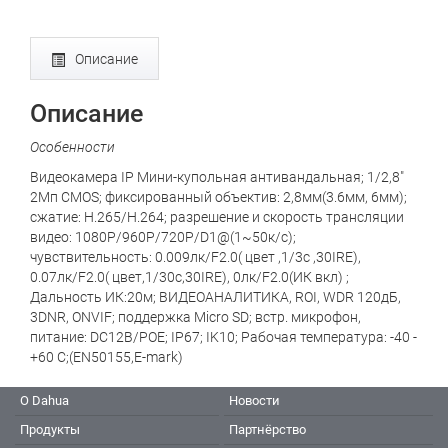
Описание
Описание
Особенности
Видеокамера IP Мини-купольная антивандальная; 1/2,8"
2Mп CMOS; фиксированный объектив: 2,8мм(3.6мм, 6мм);
сжатие: H.265/H.264; разрешение и скорость трансляции
видео: 1080P/960P/720P/D1@(1~50к/с);
чувствительность: 0.009лк/F2.0( цвет ,1/3с ,30IRE),
0.07лк/F2.0( цвет,1/30с,30IRE), 0лк/F2.0(ИК вкл) ;
Дальность ИК:20м; ВИДЕОАНАЛИТИКА, ROI, WDR 120дБ,
3DNR, ONVIF; поддержка Micro SD; встр. микрофон,
питание: DC12В/POE; IP67; IK10; Рабочая температура: -40 -
+60 С;(EN50155,E-mark)
О Dahua
Новости
Продукты
Партнёрство