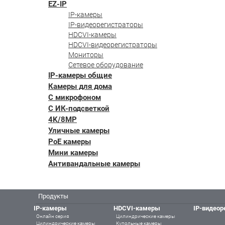
EZ-IP
IP-камеры
IP-видеорегистраторы
HDCVI-камеры
HDCVI-видеорегистраторы
Мониторы
Сетевое оборудование
IP-камеры общие
Камеры для дома
С микрофоном
С ИК-подсветкой
4K/8MP
Уличные камеры
PoE камеры
Мини камеры
Антивандальные камеры
Продукты
IP-камеры
HDCVI-камеры
IP-видеор
Онлайн серия
Цилиндрические камеры
Цилиндрические камеры
Купольные камеры