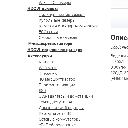
WiFi и 4G камеры
HDCVI-камеры
Цилиндрические камеры
Купольные камеры
Камеры в стандартном корпусе
ECO серия
Опис
Скоростные камеры
IP-видеорегистраторы
Особенн
HDCVI-видеорегистраторы
Аксессуары
Видеокам
H.265/H.
V-Radio
0.009лк/F
Wi-fi мост
120дБ, 3D
iLinksView
(EN50155
4G-маршрутизатор
Блок сигнализации
SSD
USB-адаптеры и док-станции
Точки доступа EAP
Домашние wi-fi роутеры
Карты памяти SD
Сетевые коммутаторы
ePoE оборудование