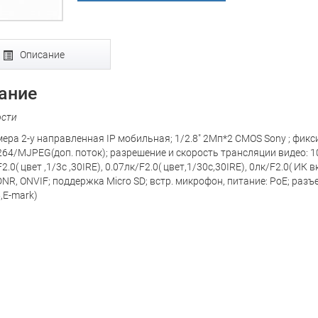
Описание
ание
ости
ера 2-у направленная IP мобильная; 1/2.8" 2Mп*2 CMOS Sony ; фикс
264/MJPEG(доп. поток); разрешение и скорость трансляции видео: 
2.0( цвет ,1/3с ,30IRE), 0.07лк/F2.0( цвет,1/30с,30IRE), 0лк/F2.0(
NR, ONVIF; поддержка Micro SD; встр. микрофон, питание: PoE; разъе
,E-mark)