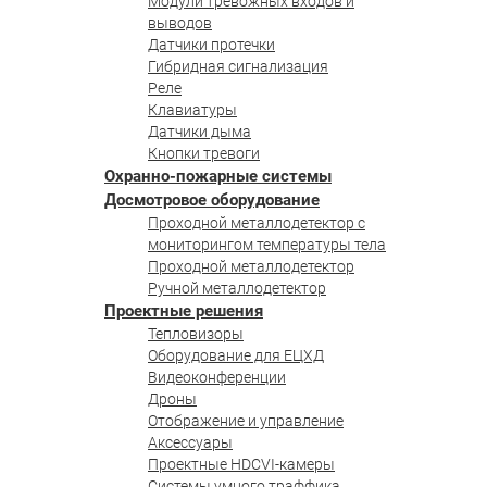
Модули тревожных входов и
выводов
Датчики протечки
Гибридная сигнализация
Реле
Клавиатуры
Датчики дыма
Кнопки тревоги
Охранно-пожарные системы
Досмотровое оборудование
Проходной металлодетектор с
мониторингом температуры тела
Проходной металлодетектор
Ручной металлодетектор
Проектные решения
Тепловизоры
Оборудование для ЕЦХД
Видеоконференции
Дроны
Отображение и управление
Аксессуары
Проектные HDCVI-камеры
Системы умного траффика