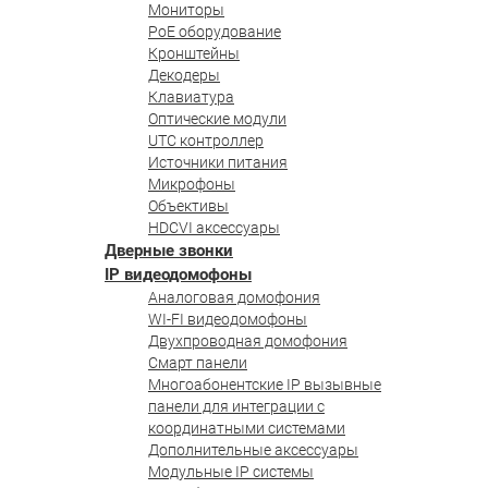
Мониторы
PoE оборудование
Кронштейны
Декодеры
Клавиатура
Оптические модули
UTC контроллер
Источники питания
Микрофоны
Объективы
HDCVI аксессуары
Дверные звонки
IP видеодомофоны
Аналоговая домофония
WI-FI видеодомофоны
Двухпроводная домофония
Смарт панели
Многоабонентские IP вызывные
панели для интеграции с
координатными системами
Дополнительные аксессуары
Модульные IP системы