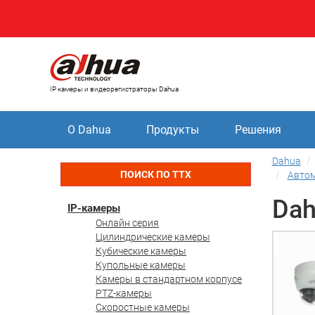
IP камеры и видеорегистраторы Dahua
О Dahua
Продукты
Решения
Dahua
ПОИСК ПО ТТХ
Автом
Dah
IP-камеры
Онлайн серия
Цилиндрические камеры
Кубические камеры
Купольные камеры
Камеры в стандартном корпусе
PTZ-камеры
Скоростные камеры