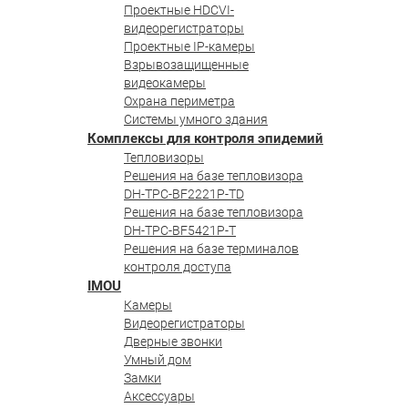
Проектные HDCVI-
видеорегистраторы
Проектные IP-камеры
Взрывозащищенные
видеокамеры
Охрана периметра
Системы умного здания
Комплексы для контроля эпидемий
Тепловизоры
Решения на базе тепловизора
DH-TPC-BF2221P-TD
Решения на базе тепловизора
DH-TPC-BF5421P-T
Решения на базе терминалов
контроля доступа
IMOU
Камеры
Видеорегистраторы
Дверные звонки
Умный дом
Замки
Аксессуары