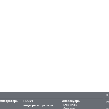
О
егистраторы
HDCVI-
Аксессуары
Р
видеорегистраторы
Клавиатура
Декодеры