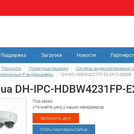
Поддержка
Загрузки
Новости
Партнёрс
Продукты
Проектные решения
Системы видеонаблюдения д
обильные IP-видеокамеры
DH-IPC-HDBW4231FP-E2-M12-0360B
ua DH-IPC-HDBW4231FP-E
Под заказ.
Уточняйте цену у наших менеджеров
Запросить цену
Стать партнёром Dahua