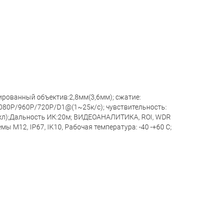
ированный объектив:2,8мм(3,6мм); сжатие:
1080Р/960P/720Р/D1@(1~25к/с); чувствительность:
 ИК вкл);Дальность ИК:20м; ВИДЕОАНАЛИТИКА, ROI, WDR
мы М12, IP67, IK10, Рабочая температура: -40 -+60 С;