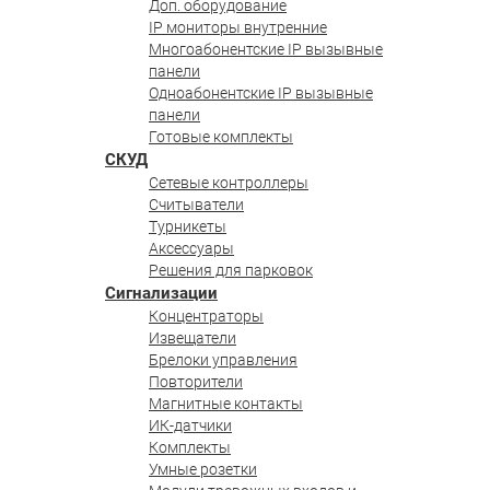
Доп. оборудование
IP мониторы внутренние
Многоабонентские IP вызывные
панели
Одноабонентские IP вызывные
панели
Готовые комплекты
СКУД
Сетевые контроллеры
Считыватели
Турникеты
Аксессуары
Решения для парковок
Сигнализации
Концентраторы
Извещатели
Брелоки управления
Повторители
Магнитные контакты
ИК-датчики
Комплекты
Умные розетки