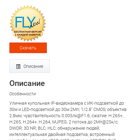
Скачать
Описание
Описание
Особенности
Уличная купольная IP-видеокамера с ИК-подсветкой до
30м и LED-подсветкой до 30м 2Мп; 1/2.8" CMOS; объектив
2.8мм; чувствительность 0.005лк@F1.6; сжатие: H.265+,
H.265, H.264+, H.264, MJPEG; 2 потока до 2Мп@25к/с;
DWDR; 3D NR; BLC, HLC; обнаружение людей;
интеллектуальная двойная подсветка; встроенный