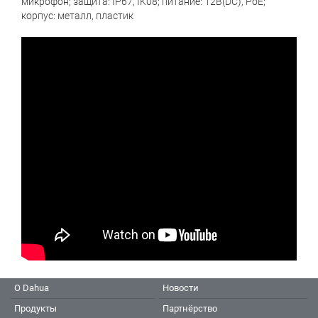
микрофон; защита: IP67, IK08; питание: 12В(DC), PoE;
корпус: металл, пластик
О Dahua
Новости
Продукты
Партнёрство