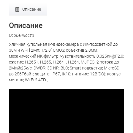
Описание
Описание
Особенности
Уличная купольная IP-видеокамера с ИК-подсветкой до
30м и Wi-Fi 2Мп; 1/2.8" CMOS; объектив 2.8мм;
механический ИК-фильтр; чувствительность 0.025лк@F2.0;
сжатие: H.265+, H.265, H.264+, H.264, MJPEG; 2 потока до
2Мп@25к/с; DWDR; 3D NR; BLC; Smart подсветка; MicroSD
до 256Гбайт; защита: IP67, IK10; питание: 12В(DC); корпус:
металл; Wi-Fi 2.4ГГц