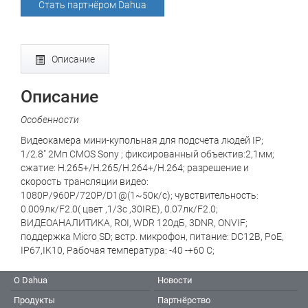
Стать партнёром Dahua
Описание
Описание
Особенности
Видеокамера мини-купольная для подсчета людей IP;
1/2.8" 2Mп CMOS Sony ; фиксированный объектив:2,1мм;
сжатие: H.265+/H.265/H.264+/H.264; разрешение и
скорость трансляции видео:
1080Р/960P/720Р/D1@(1~50к/с); чувствительность:
0.009лк/F2.0( цвет ,1/3с ,30IRE), 0.07лк/F2.0;
ВИДЕОАНАЛИТИКА, ROI, WDR 120дБ, 3DNR, ONVIF;
поддержка Micro SD; встр. микрофон, питание: DC12В, PoE,
IP67,IK10, Рабочая температура: -40 -+60 С;
О Dahua
Новости
Продукты
Партнёрство