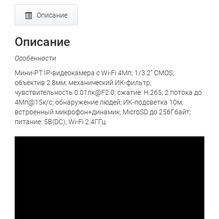
Описание
Описание
Особенности
Мини-PT IP-видеокамера с Wi-Fi 4Мп; 1/3.2" CMOS;
объектив 2.8мм; механический ИК-фильтр;
чувствительность 0.01лк@F2.0; сжатие: H.265; 2 потока до
4Мп@15к/с; обнаружение людей; ИК-подсветка 10м;
встроенный микрофон+динамик; MicroSD до 256Гбайт;
питание: 5В(DC); Wi-Fi 2.4ГГц