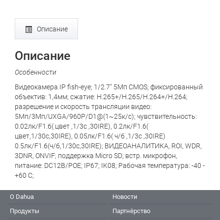
Описание
Описание
Особенности
Видеокамера IP fish-eye; 1/2.7" 5Mп CMOS; фиксированный
объектив: 1,4мм; сжатие: H.265+/H.265/H.264+/H.264;
разрешение и скорость трансляции видео:
5Мп/3Мп/UXGA/960P/D1@(1~25к/с); чувствительность:
0.02лк/F1.6( цвет ,1/3с ,30IRE), 0.2лк/F1.6(
цвет,1/30с,30IRE), 0.05лк/F1.6( ч/б ,1/3с ,30IRE)
0.5лк/F1.6(ч/б,1/30с,30IRE); ВИДЕОАНАЛИТИКА, ROI, WDR,
3DNR, ONVIF; поддержка Micro SD; встр. микрофон,
питание: DC12В/POE; IP67; IK08; Рабочая температура: -40 -
+60 С;
О Dahua
Новости
Продукты
Партнёрство